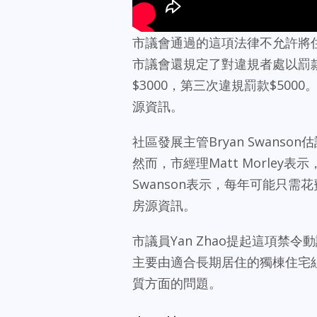
市議會通過的這項法律不允許將住
市議會還規定了對違規者處以罰款
$3000，第三次違規罰款$50
源資訊。
社區發展主管Bryan Swan
然而，市經理Matt Morle
Swanson表示，每年可能只需
房源資訊。
市議員Yan Zhao提起這項禁令
主要由適合長期居住的獨棟住宅
質方面的問題。