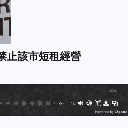
明令禁止該市短租經營
剧目
:
-
-:--
1x
Powered By
GSpeech