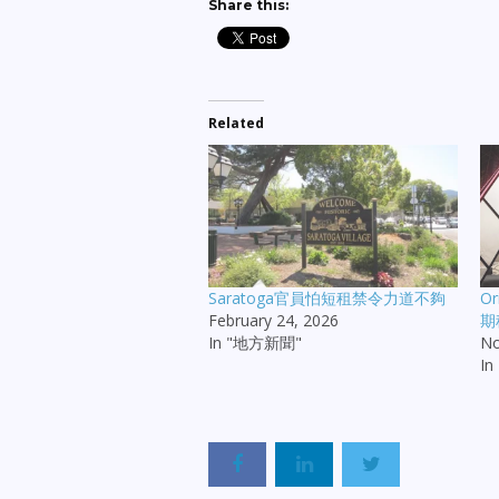
Share this:
Related
Saratoga官員怕短租禁令力道不夠
O
February 24, 2026
期
In "地方新聞"
No
I