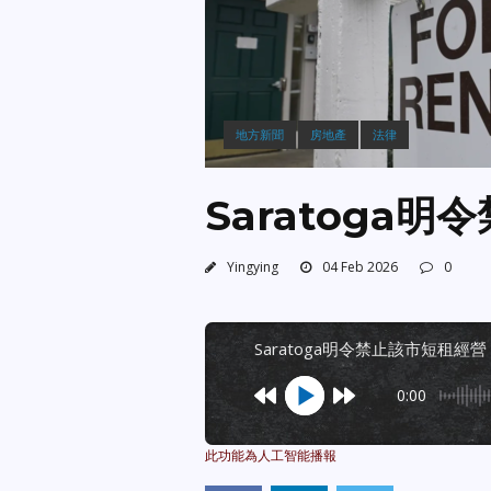
地方新聞
房地產
法律
Saratoga
Yingying
04 Feb 2026
0
saratoga明令禁止該市短租經營
0:00