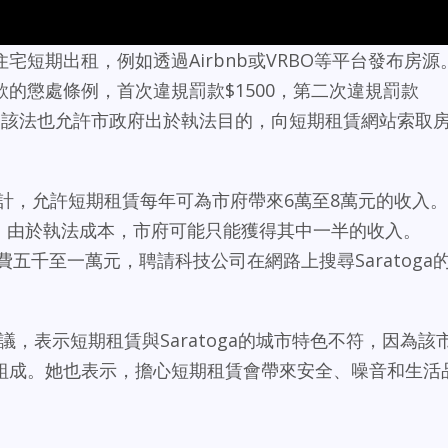
宅短期出租，例如透過Airbnb或VRBO等平台發布房源
的懲處條例，首次違規罰款$1500，第二次違規罰款
00。該法也允許市政府出於執法目的，向短期租賃網站索取
son估計，允許短期租賃每年可為市府帶來6萬至8萬元的收入。
y表示，由於執法成本，市府可能只能獲得其中一半的收入。
花費五千至一萬元，聘請科技公司在網路上搜尋Saratoga
動議，表示短期租賃與Saratoga的城市特色不符，因為該
組成。她也表示，擔心短期租賃會帶來安全、噪音和生活