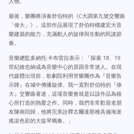
人物。
最後，樂團將演奏舒伯特的《C大調第九號交響曲
「偉大」》。這部作品展現了舒伯特構建宏大音
樂建築的能力，充滿動人的旋律與生動的民謠節
奏。
音樂總監多納托·卡布雷拉表示：「探索 18、19
世紀維也納成為音樂中心的原因非常迷人。在現
代媒體出現前，歌劇院利用管樂團作為『音樂告
示牌』在城中傳播旋律。我一直對舒伯特的『偉
大』交響曲著迷，這場音樂會就是以該作品為核
心所打造的熱愛之作。同時，我們非常歡迎老朋
友陳南回歸，他將完美詮釋古爾達那種具備海派
搖滾色彩的大提琴獨奏。」