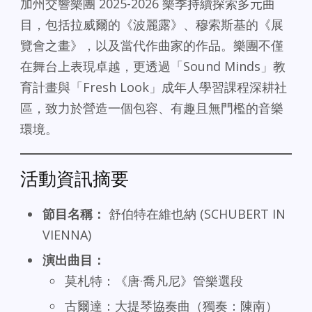
加州交響樂團 2025-2026 樂季持續探索多元曲
目，包括拉威爾的《波麗露》、穆索斯基的《展
覽會之畫》，以及當代作曲家的作品。樂團不僅
在舞台上表現卓越，更透過「Sound Minds」教
育計畫與「Fresh Look」成年人學習課程深耕社
區，致力於營造一個包容、有趣且無門檻的音樂
環境。
活動資訊摘要
節目名稱：
舒伯特在維也納 (SCHUBERT IN
VIENNA)
演出曲目：
莫札特：《唐·喬凡尼》管樂選段
古爾達：大提琴協奏曲（獨奏：陳南）