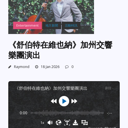
Entertainment
地方新聞
活動特訊
《舒伯特在維也納》加州交響
樂團演出
Raymond
18 Jan 2026
0
《舒伯特在維也納》加州交響樂團演出
剧目
:
-
0:00
-:--
1x