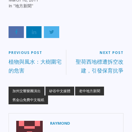
In "地方新聞"
PREVIOUS POST
NEXT POST
植物與風水：大樹圍宅
聖荷西地標遭拆空改
的危害
建，引發保育抗爭
加州交響樂團演出
矽谷中文媒體
老中地方新聞
舊金山免費中文報紙
RAYMOND