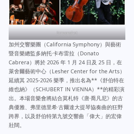
Screenshot
加州交響樂團（California Symphony）與藝術
暨音樂總監多納托·卡布雷拉（Donato
Cabrera）將於 2026 年 1 月 24 日及 25 日，在
萊舍爾藝術中心（Lesher Center for the Arts）
延續其 2025-2026 樂季，推出名為**《舒伯特在
維也納》（SCHUBERT IN VIENNA）**的精彩演
出。本場音樂會將結合莫札特《唐·喬凡尼》的古
典優雅、弗里德里希·古爾達大提琴協奏曲的狂野
跨界，以及舒伯特第九號交響曲「偉大」的宏偉
壯闊。