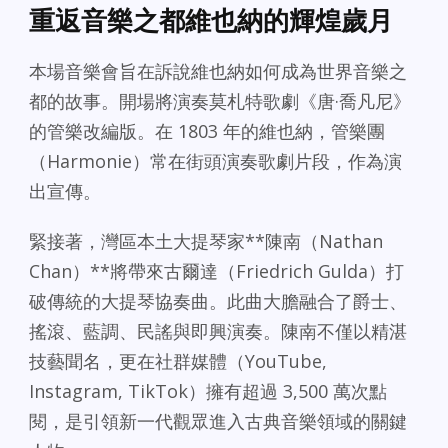
重返音樂之都維也納的輝煌歲月
本場音樂會旨在訴說維也納如何成為世界音樂之
都的故事。開場將演奏莫札特歌劇《唐·喬凡尼》
的管樂改編版。在 1803 年的維也納，管樂團
（Harmonie）常在街頭演奏歌劇片段，作為演
出宣傳。
緊接著，灣區本土大提琴家**陳南（Nathan
Chan）**將帶來古爾達（Friedrich Gulda）打
破傳統的大提琴協奏曲。此曲大膽融合了爵士、
搖滾、藍調、民謠與即興演奏。陳南不僅以精湛
技藝聞名，更在社群媒體（YouTube,
Instagram, TikTok）擁有超過 3,500 萬次點
閱，是引領新一代觀眾進入古典音樂領域的關鍵