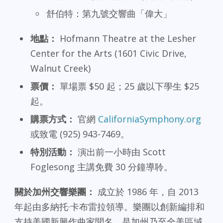
舒伯特：第九號交響曲「偉大」
地點：
Hofmann Theatre at the Lesher
Center for the Arts (1601 Civic Drive,
Walnut Creek)
票價：
單場票 $50 起；25 歲以下學生 $25
起。
購票方式：
官網
CaliforniaSymphony.org
或致電 (925) 943-7469。
特別活動：
演出前一小時由 Scott
Foglesong 主講免費 30 分鐘導聆。
關於加州交響樂團：
成立於 1986 年，自 2013
年起由多納托·卡布雷拉領導。樂團以創新編排和
支持美國新興作曲家聞名，是加州乃至全美區域