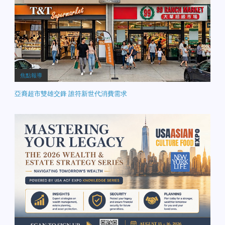
焦點報導
亞裔超市雙雄交鋒 誰符新世代消費需求