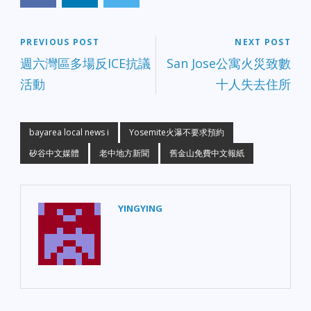
PREVIOUS POST
NEXT POST
週六灣區多場反ICE抗議
San Jose公寓火災致數
活動
十人失去住所
bayarea local news i
Yosemite火瀑不要求預約
矽谷中文媒體
老中地方新聞
舊金山免費中文報紙
YINGYING