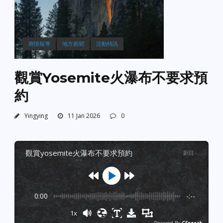
商情報導
地方新聞
活動特訊
觀賞Yosemite火瀑布不要求預
約
Yingying
11 Jan 2026
0
觀賞yosemite火瀑布不要求預約
剧目
:
-
0:00
-:--
1x