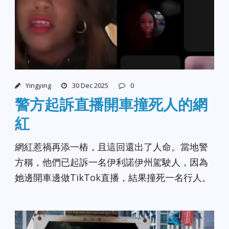
Yingying
30 Dec 2025
0
警方起訴直播開車撞死人的網
紅
網紅惹禍再添一樁，且這回還出了人命。當地警
方稱，他們已起訴一名伊利諾伊州駕駛人，因為
她邊開車邊做TikTok直播，結果撞死一名行人。