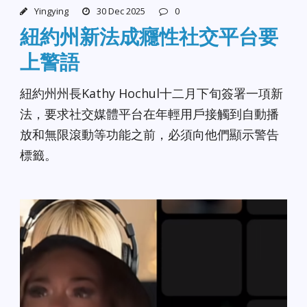
Yingying
30 Dec 2025
0
紐約州新法成癮性社交平台要
上警語
紐約州州長Kathy Hochul十二月下旬簽署一項新
法，要求社交媒體平台在年輕用戶接觸到自動播
放和無限滾動等功能之前，必須向他們顯示警告
標籤。