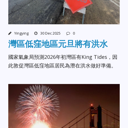
Yingying
30 Dec 2025
0
灣區低窪地區元旦將有洪水
國家氣象局預測2026年初灣區有King Tides，因
此敦促灣區低窪地區居民為潛在洪水做好準備。