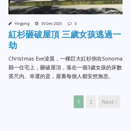
Yingying
30 Dec 2025
0
紅杉砸破屋頂 三歲女孩逃過一
劫
Christmas Eve淩晨，一棵巨大紅杉倒在Sonoma
縣一住宅上，砸破屋頂，落在一個3歲女孩的床數
英尺內。幸運的是，屋裏每個人都安然無恙。
1
2
Next ›