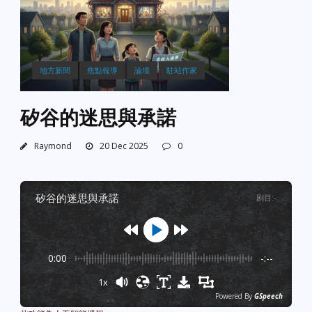
地方新聞
焦點報導
論壇
駐站作家
矽谷的迷思與承諾
Raymond
20 Dec 2025
0
矽谷的迷思與承諾
剧目
:
-
0:00
-:--
1x
Powered By
GSpeech