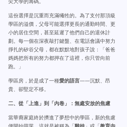
尖大學的籌碼。
這份選擇是沉重而充滿犧牲的。為了支付那頂級
學區的溢價，父母可能選擇更長的通勤時間、更
小的居住空間，甚至延遲了他們自己的退休計
劃。每一個在深夜敲打鍵盤、在電話會議中努力
掙扎的矽谷父母，都在默默地對孩子說：「爸爸
媽媽把所有的努力都押在了這裡，你只管向前
跑。」
學區房，於是成了一種
愛的語言
——沉默、昂
貴、卻堅定不移。
二、從「上進」到「內卷」：無處安放的焦慮
當華裔家庭終於擠進了夢想中的學區，新的焦慮
便開始萌芽，這就是被稱為「
雞娃
」或「
教育內