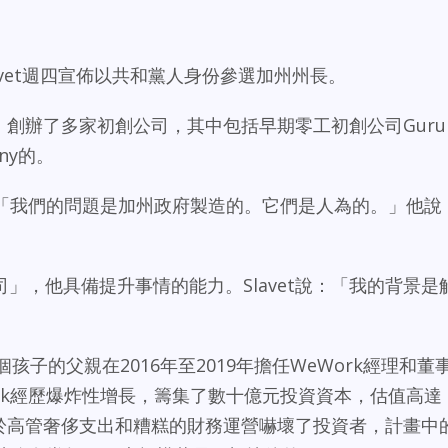
Slavet週四宣佈以共和黨人身份參選加州州長。
家，創辦了多家初創公司，其中包括早期零工初創公司Guru
any的。
選，稱「我們的問題是加州政府製造的。它們是人為的。」他說
」，他具備提升事情的能力。Slavet說：「我的背景是
」
五個孩子的父親在2016年至2019年擔任WeWork經理和董
rk經歷爆炸性增長，籌集了數十億元投資資本，估值高達
，由於高管奢侈支出和糟糕的財務運營嚇壞了投資者，計畫中