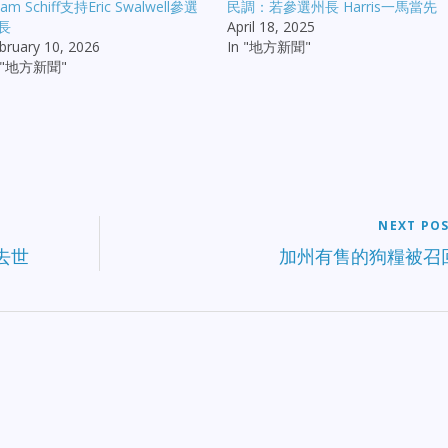
am Schiff支持Eric Swalwell參選
民調：若參選州長 Harris一馬當先
長
April 18, 2025
bruary 10, 2026
In "地方新聞"
n "地方新聞"
NEXT PO
者去世
加州有售的狗糧被召