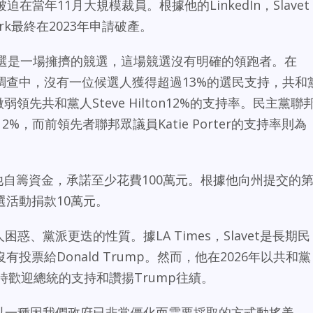
在當年11月大規模裁員。根據他的LinkedIn，Slavet
ork最終在2023年申請破產。
州長競選是一場擁擠的競選，這場競選沒有明確的領跑者。在
一項民意調查中，沒有一位候選人獲得超過13%的選民支持，共和
率微弱領先共和黨人Steve Hilton12%的支持率。民主黨聯
率為12%，而前領先者聯邦眾議員Katie Porter的支持率則為
 Times他自籌資金，承諾至少花費100萬元。根據他向州提交的
活動捐款10萬元。
困惑、黨派更迭的性質。據LA Times，Slavet是長期民
票給Donald Trump。然而，他在2026年以共和黨
時歡迎總統的支持和讚揚Trump往績。
他正以一種因我們政府已非常僵化而需要採取的方式動搖美