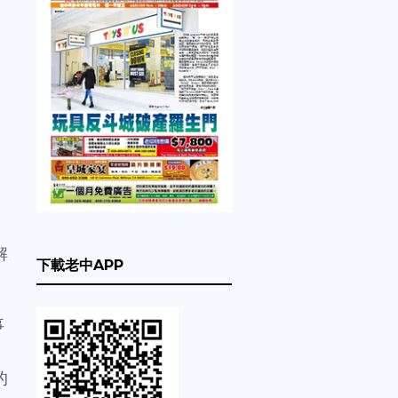
解
下載老中APP
事
的