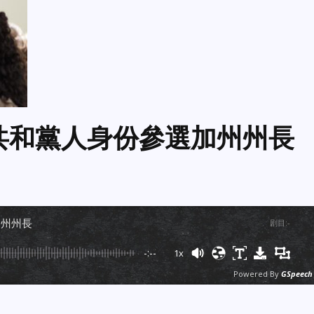
et以共和黨人身份參選加州州長
選加州州長
剧目
:
-
-:--
1x
Powered By
GSpeech