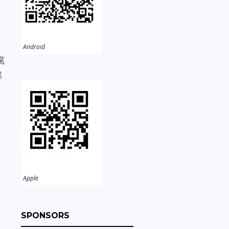
Android
黨
邦
第
Apple
SPONSORS