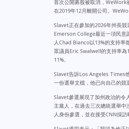
首次公開募股被取消，WeWork被迫
在2019年12月離開公司。WeW
Slavet正在參加的2026年
Emerson College最近
人Chad Bianco以13%的支持
眾議員Eric Swalwell的支持
11%。
Slavet告訴Los Angeles
一份選舉文檔，他已向自己的競選
Slavet參選展現了加州政治的令人
主黨人，在過去三次總統選舉中沒有投
人身份參選，並在接受CNN採訪
Slavet週四表示：「我認為