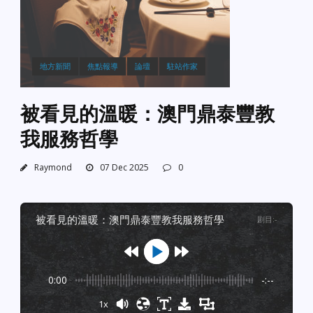
地方新聞
焦點報導
論壇
駐站作家
被看見的溫暖：澳門鼎泰豐教
我服務哲學
Raymond
07 Dec 2025
0
被看見的溫暖：澳門鼎泰豐教我服務哲學
剧目
:
-
0:00
-:--
1x