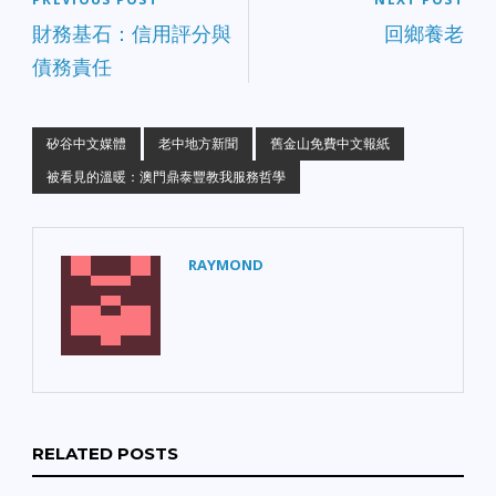
財務基石：信用評分與
回鄉養老
債務責任
矽谷中文媒體
老中地方新聞
舊金山免費中文報紙
被看見的溫暖：澳門鼎泰豐教我服務哲學
RAYMOND
RELATED POSTS