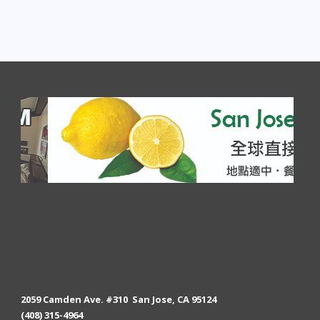
2059 Camden Ave. #310 San Jose, CA 95124
(408) 315-4964