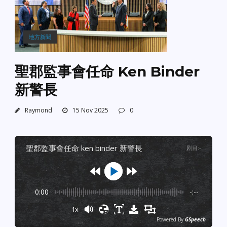
地方新聞
聖郡監事會任命 Ken Binder
新警長
Raymond
15 Nov 2025
0
聖郡監事會任命 ken binder 新警長
剧目
:
-
0:00
-:--
1x
Powered By
GSpeech