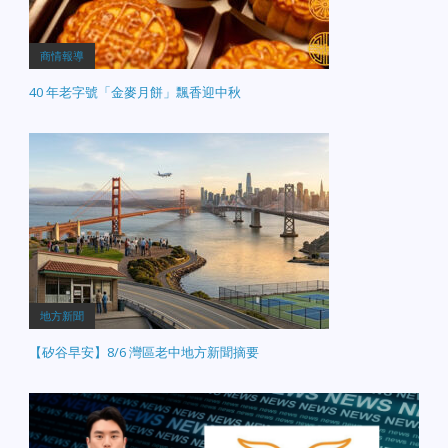
商情報導
40 年老字號「金麥月餅」飄香迎中秋
地方新聞
【矽谷早安】8/6 灣區老中地方新聞摘要