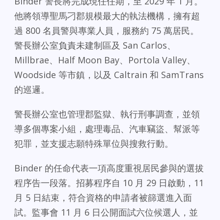
Binder 警長將完成現任任期，至 2029 年 1 月。
他將領導聖馬刁郡規模最大的執法機構，擁有超
過 800 名員警與專業人員，服務約 75 萬居民。
警長辦公室負責未建制區及 San Carlos、
Millbrae、Half Moon Bay、Portola Valley、
Woodside 等市鎮，以及 Caltrain 和 SamTrans
的巡邏。
警長辦公室也管理郡監獄、執行刑事調查，並領
導多個專案小組，處理毒品、汽車竊盜、幫派等
犯罪，並支援志願特殊單位與搜救行動。
Binder 的任命代表一項高度重視居民參與的選拔
程序告一段落。招募程序自 10 月 29 日啟動，11
月 5 日結束，符合資格的申請者被篩選進入面
試。監事會 11 月 6 日公開面試六位候選人，並