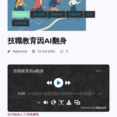
Business
地方新聞
焦點報導
美國新聞
論壇
駐站作家
技職教育因AI翻身
Raymond
12 Oct 2025
0
技職教育因ai翻身
剧目
:
-
0:00
-:--
1x
Powered By
GSpeech