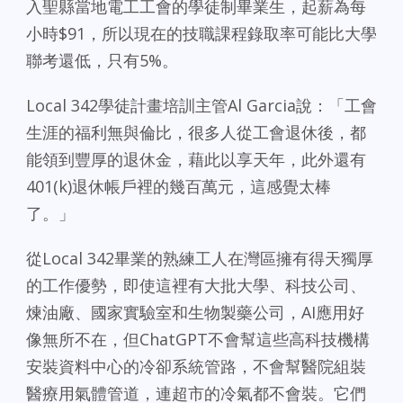
入聖縣當地電工工會的學徒制畢業生，起薪為每
小時$91，所以現在的技職課程錄取率可能比大學
聯考還低，只有5%。
Local 342學徒計畫培訓主管Al Garcia說：「工會
生涯的福利無與倫比，很多人從工會退休後，都
能領到豐厚的退休金，藉此以享天年，此外還有
401(k)退休帳戶裡的幾百萬元，這感覺太棒
了。」
從Local 342畢業的熟練工人在灣區擁有得天獨厚
的工作優勢，即使這裡有大批大學、科技公司、
煉油廠、國家實驗室和生物製藥公司，AI應用好
像無所不在，但ChatGPT不會幫這些高科技機構
安裝資料中心的冷卻系統管路，不會幫醫院組裝
醫療用氣體管道，連超市的冷氣都不會裝。它們