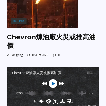
地方新聞
Chevron煉油廠火災或推高油
價
Yingying
06 Oct 2025
0
chevron煉油廠火災或推高油價
剧目
:
-
0:00
-:--
1x