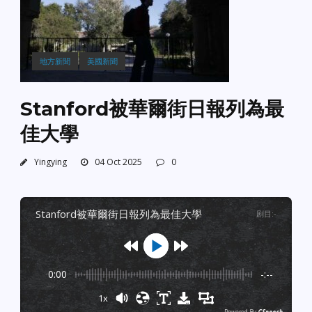
地方新聞
美國新聞
Stanford被華爾街日報列為最
佳大學
Yingying
04 Oct 2025
0
stanford被華爾街日報列為最佳大學
剧目
:
-
0:00
-:--
1x