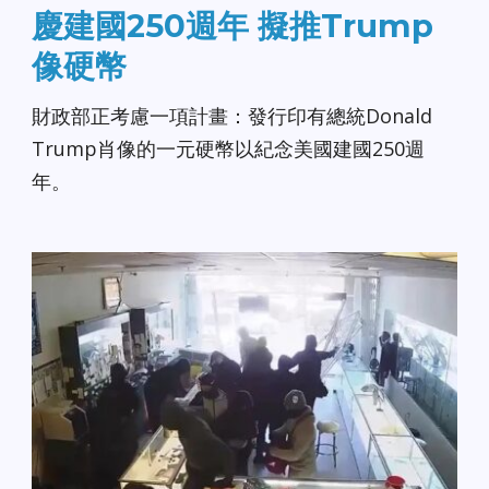
慶建國250週年 擬推Trump
像硬幣
財政部正考慮一項計畫：發行印有總統Donald
Trump肖像的一元硬幣以紀念美國建國250週
年。