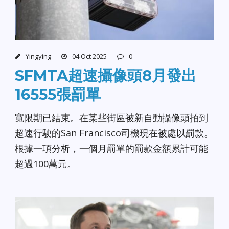
Yingying
04 Oct 2025
0
SFMTA超速攝像頭8月發出
16555張罰單
寬限期已結束。在某些街區被新自動攝像頭拍到
超速行駛的San Francisco司機現在被處以罰款。
根據一項分析，一個月罰單的罰款金額累計可能
超過100萬元。