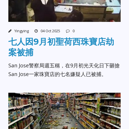
Yingying
04 Oct 2025
0
七人因9月初聖荷西珠寶店劫
案被捕
San Jose警察局週五稱，在9月初光天化日下砸搶
San Jose一家珠寶店的七名嫌疑人已被捕。