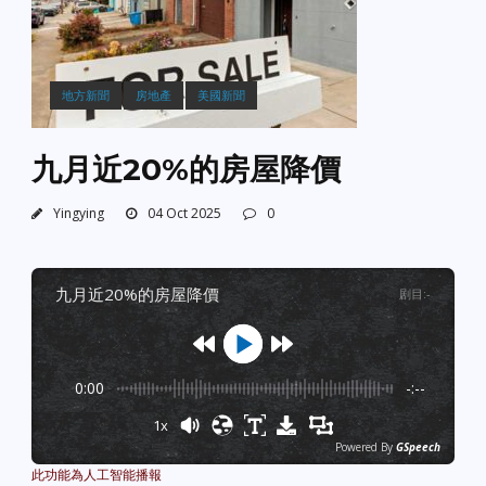
地方新聞
房地產
美國新聞
九月近20%的房屋降價
Yingying
04 Oct 2025
0
九月近20%的房屋降價
剧目
:
-
0:00
-:--
1x
Powered By
GSpeech