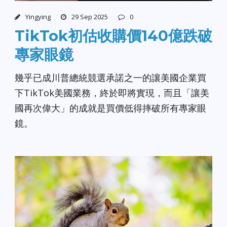
Yingying
29 Sep 2025
0
TikTok初估收購價140億跌破
專家眼鏡
幾乎已成川普總統競選承諾之一的讓美國企業買
下TikTok美國業務，終於即將實現，而且「讓美
國再次偉大」的成就是買價低得摔破所有專家眼
鏡。