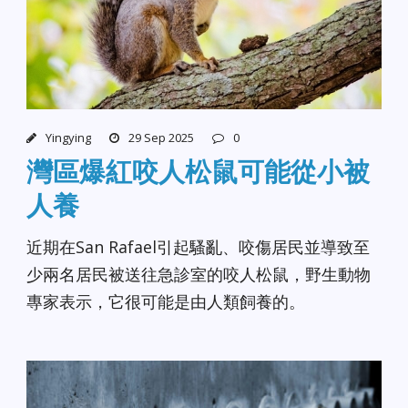
Yingying
29 Sep 2025
0
灣區爆紅咬人松鼠可能從小被
人養
近期在San Rafael引起騷亂、咬傷居民並導致至
少兩名居民被送往急診室的咬人松鼠，野生動物
專家表示，它很可能是由人類飼養的。