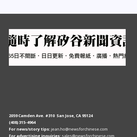
2059 Camden Ave. #310 San Jose, CA 95124
(408) 315-4964
For news/story tips:
jean.ho@newsforchinese.com
For advertising inquiries:
sales@newsforchinese.com