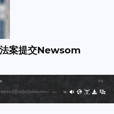
法案提交Newsom
m
剧目
:
-
-:--
1x
Powered By
GSpeech