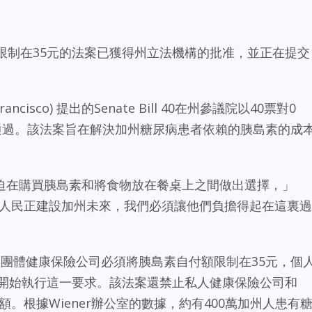
限制在35元的法案已獲得州立法機構的批准，並正在提交
 Francisco) 提出的Senate Bill 40在州參議院以40票對0
票通過。該法案旨在解決加州糖尿病患者依賴的胰島素的成
迫在購買胰島素和將食物放在餐桌上之間做出選擇，」
勞動人民正建設加州未來，我們必須讓他們負擔得起在這裏過
大型團體健康保險公司必須將胰島素自付額限制在35元，個
年開始執行這一要求。該法案還禁止私人健康保險公司和
。根據Wiener辦公室的數據，約有400萬加州人患有