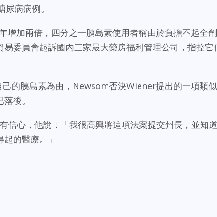
型糖尿病病例。
去十年增加兩倍，四分之一胰島素使用者稱由於負擔不起全劑
貿易委員會起訴國內三家最大藥房福利管理公司，指控它
產自己的胰島素為由，Newsom否決Wiener提出的一項類似
已落後。
SB40有信心，他說：「我很高興將這項法案提交州長，並知
得起的醫療。」