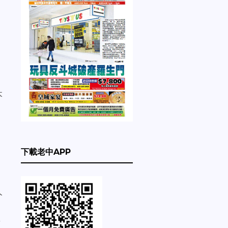
本
下載老中APP
人
糖