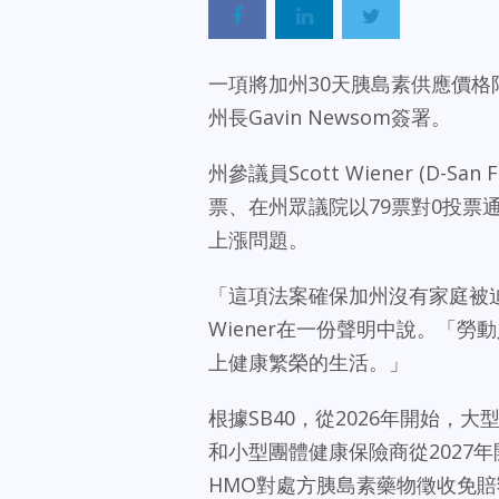
一項將加州30天胰島素供應價格
州長Gavin Newsom簽署。
州參議員Scott Wiener (D-San
票、在州眾議院以79票對0投
上漲問題。
「這項法案確保加州沒有家庭被
Wiener在一份聲明中說。「
上健康繁榮的生活。」
根據SB40，從2026年開始，
和小型團體健康保險商從2027
HMO對處方胰島素藥物徵收免賠額