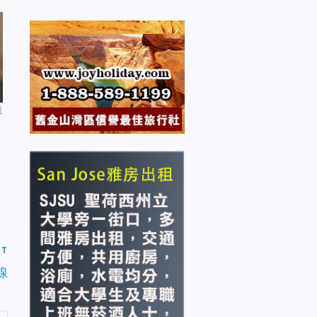
籤
ST
線