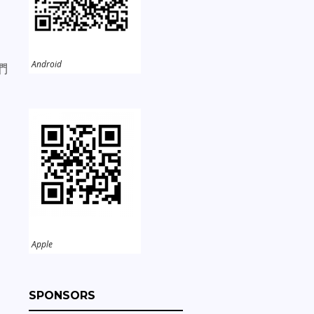
Android
們
道
Apple
SPONSORS