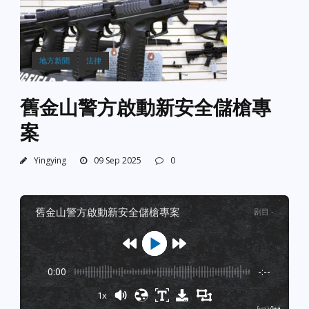
地方新聞
法律
舊金山警方啟動新安全儲槍專
案
Yingying
09 Sep 2025
0
舊金山警方啟動新安全儲槍專案
剧目
:
-
0:00
-:--
1x