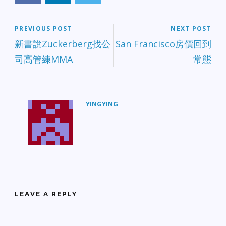
PREVIOUS POST
NEXT POST
新書說Zuckerberg找公
San Francisco房價回到
司高管練MMA
常態
YINGYING
LEAVE A REPLY