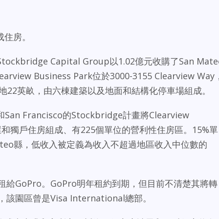
成住房。
tockbridge Capital Group以1.02億元收購了San Mate
learview Business Park位於3000-3155 Clearview Way
區占地22英畝，由六棟建築以及地面和結構化停車場組成。
s和San Francisco的Stockbridge計畫將Clearview
個由城屋和獨戶住房組成、有225個單位的營利性住房區。15%單
ateo縣，低收入被定義為收入不超過地區收入中位數的
租給GoPro。GoPro明年租約到期，但目前不清楚其將轉
園區曾是Visa International總部。