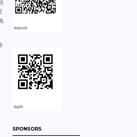
助
明
挑
Android
待
。
。
Apple
SPONSORS