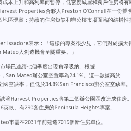
築成本上升和高利率而暫停，低密度城屋和獨戶住房將有
est Properties合夥人Preston O’Connell在一份聲
個地區現實：持續的住房短缺和辦公樓市場面臨的結構性
總監Tyler Issadore表示：「這樣的專案很少見，它們對於擴大
 Mateo人創造機會至關重要。」
公樓樓市場已連續七個季度出現負淨吸納。根據
報告，San Mateo辦公室空置率為24.1%。這一數據高於
0.8%全國空缺率，但低於34.8%San Francisco辦公室空缺率
rk重建標誌著Harvest Properties將第二個辦公園區改造成住房
英畝、有290套住房的Peninsula Heights專案。
n Mateo市需在2031年前建造7015個新住房單位。