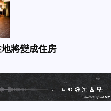
在地將變成住房
剧目
:
-
-:--
1x
Powered By
GSpeech