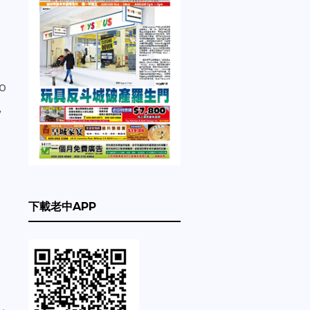
o
，
下載老中APP