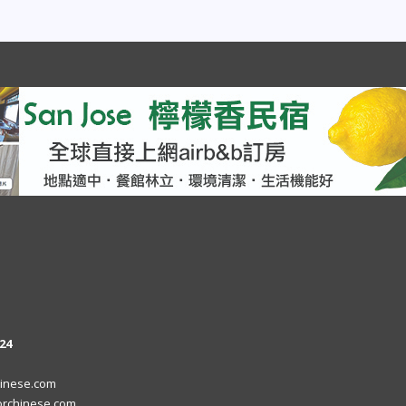
24
inese.com
rchinese.com