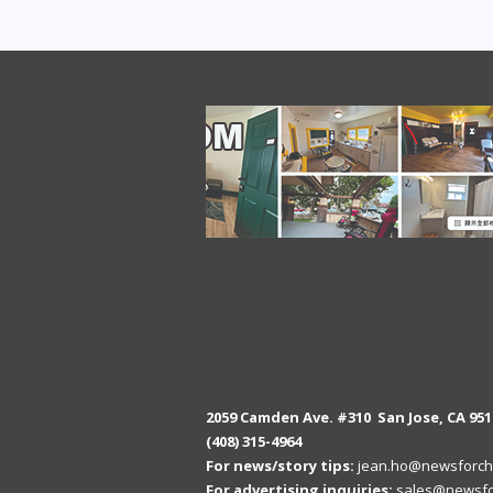
2059 Camden Ave. #310 San Jose, CA 951
(408) 315-4964
For news/story tips:
jean.ho@newsforch
For advertising inquiries:
sales@newsfo