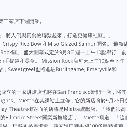
isco的第三家店下週開業。
宗旨是「將人們與真食物聯繫起來，打造更健康社區」。
、Crispy Rice Bowl和Miso Glazed Salmon聞名。 最新
ssion Rock區。 盛大開幕式定於9月8日週一上午10點舉行，前
en手提袋和零食。 Mission Rock店每天上午10點至下午
Sweetgreel也將進駐Burlingame, Emeryville和
ing成立的一家烘焙店也將在San Francisco新開一店，將其
Heights。Miette在其網站上宣佈，它的新店將於9月25日
個在Clay Theatre街對面的店將是Miette旗艦店。「我們很高
o的Fillmore Street開業新旗艦店，」Miette寫道。「這
果、巴黎風格馬卡龍、獨家進口糖果和100多種精選糖