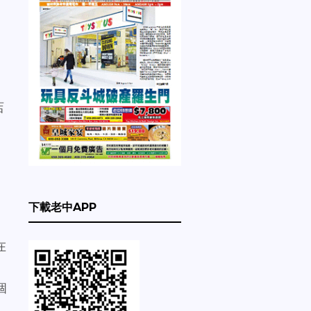
店
下載老中APP
在
個