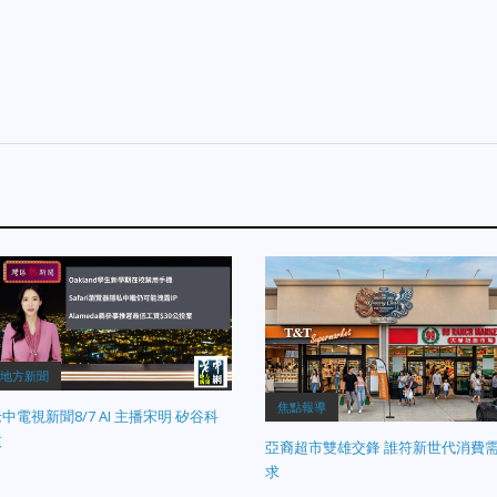
地方新聞
焦點報導
中電視新聞8/7 AI 主播宋明 矽谷科
技
亞裔超市雙雄交鋒 誰符新世代消費
求