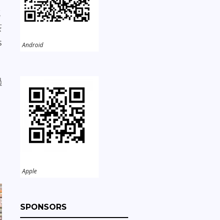
充
茶
s
Android
。
過
Apple
SPONSORS