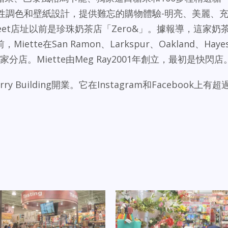
te標誌性調色和壁紙設計，提供難忘的購物體驗-明亮、美麗、
e Street店址以前是珍珠奶茶店「Zero&」。據報導，這家奶
te在San Ramon、Larkspur、Oakland、Haye
ding有五家分店。Miette由Meg Ray2001年創立，最初是快閃店
ry Building開業。它在Instagram和Facebook上有超