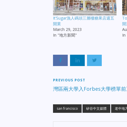
It’Sugar漁人碼頭三層樓糖果店週五
T
開業
開
March 29, 2023
Au
In "地方新聞"
I
PREVIOUS POST
灣區兩大學入Forbes大學榜單前
san francisco
矽谷中文媒體
老中地