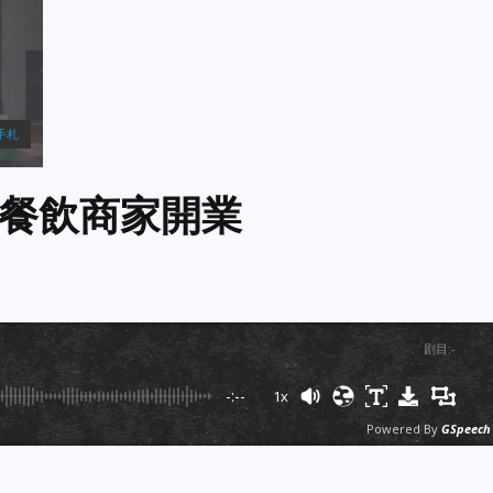
手札
餐飲商家開業
剧目
:
-
-:--
1x
Powered By
GSpeech