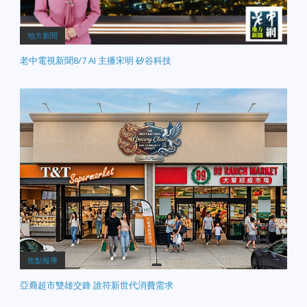
地方新聞
老中電視新聞8/7 AI 主播宋明 矽谷科技
焦點報導
亞裔超市雙雄交鋒 誰符新世代消費需求