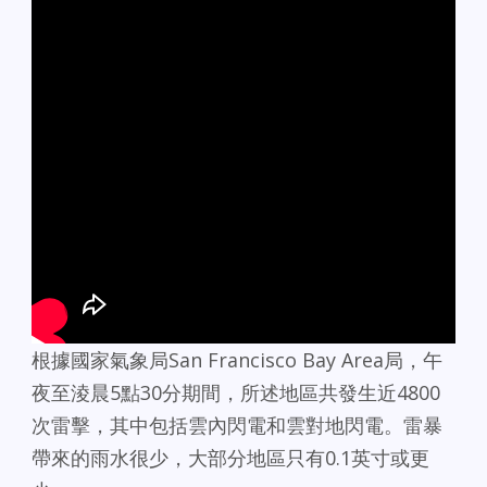
根據國家氣象局San Francisco Bay Area局，午
夜至淩晨5點30分期間，所述地區共發生近4800
次雷擊，其中包括雲內閃電和雲對地閃電。雷暴
帶來的雨水很少，大部分地區只有0.1英寸或更