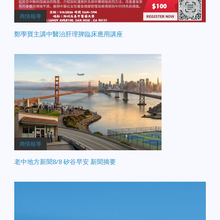
商情報導
鄭學寶主講中醫治肝理脾臨床應用講座
商情報導
老中地方新聞8/8 矽谷早安 新聞摘要