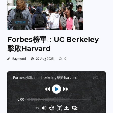
地方新聞
Forbes榜單：UC Berkeley
擊敗Harvard
Raymond
27 Aug 2025
0
forbes榜單：uc berkeley擊敗harvard
剧目
:
-
0:00
-:--
1x