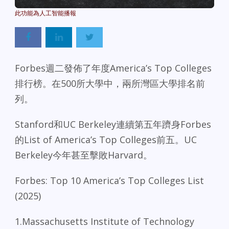
Powered By
GSpeech
Forbes週二發佈了年度America’s Top Colleges
排行榜。在500所大學中，兩所灣區大學排名前
列。
Stanford和UC Berkeley連續第五年躋身Forbes
的List of America’s Top Colleges前五。UC
Berkeley今年甚至擊敗Harvard。
Forbes: Top 10 America’s Top Colleges List
(2025)
1.Massachusetts Institute of Technology