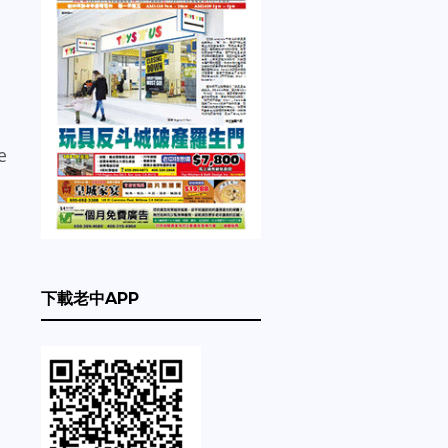
e
道
下載老中APP