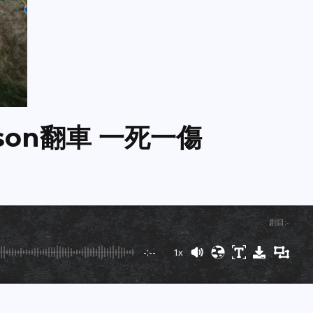
idson翻車 一死一傷
剧目
:
-
-:--
1x
Powered By
GSpeech