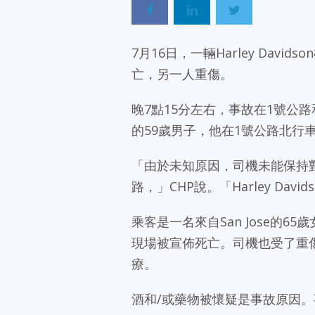
7月16日，一輛Harley Davi
亡，另一人重傷。
晚7點15分左右，事故在1號公路和
的59歲男子，他在1號公路北行
「由於未知原因，司機未能保持對Harl
路，」CHP說。「Harley Da
乘客是一名來自San Jose的
現場被宣佈死亡。司機也受了重傷，被送往S
療。
酒和/或藥物被懷疑是事故原因