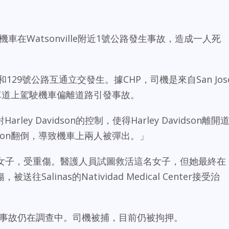
dson機車在Watsonville附近1號公路發生事故，造成一人死
129號公路互通立交發生。據CHP，司機是來自San Jos
車道上駕駛機車偏離道路引發事故。
ey Davidson的控制，使得Harley Davidson離開
vidson翻倒，導致機車上兩人被彈出。」
65歲女子，受重傷。醫護人員試圖救活這名女子，但她最終在
alinas的Natividad Medical Center接受治
。事故仍在調查中。司機被捕，目前仍被拘押。