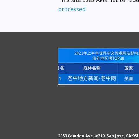
processed.
2059 Camden Ave. #310 San Jose, CA 951