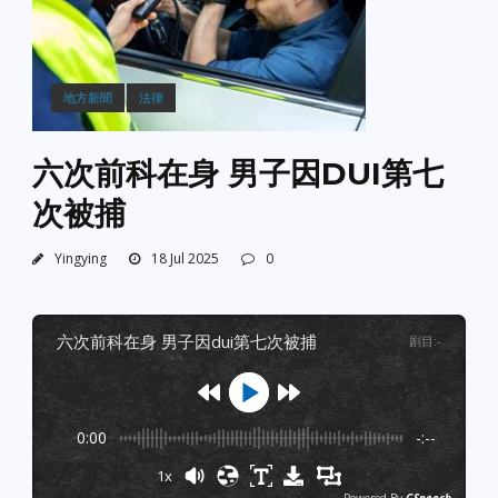
地方新聞
法律
六次前科在身 男子因DUI第七
次被捕
Yingying
18 Jul 2025
0
六次前科在身 男子因dui第七次被捕
剧目
:
-
0:00
-:--
1x