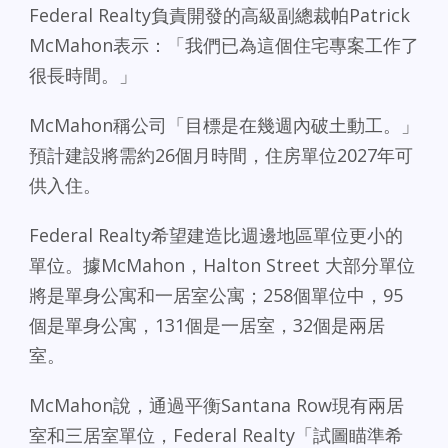
Federal Realty負責開發的高級副總裁帕Patrick
McMahon表示：「我們已為這個住宅專案工作了
很長時間。」
McMahon稱公司「目標是在幾週內破土動工。」
預計建設將需約26個月時間，住房單位2027年可
供入住。
Federal Realty希望建造比週邊地區單位更小的
單位。據McMahon，Halton Street 大部分單位
將是單身公寓和一居室公寓；258個單位中，95
個是單身公寓，131個是一居室，32個是兩居
室。
McMahon說，通過平衡Santana Row現有兩居
室和三居室單位，Federal Realty「試圖瞄準希