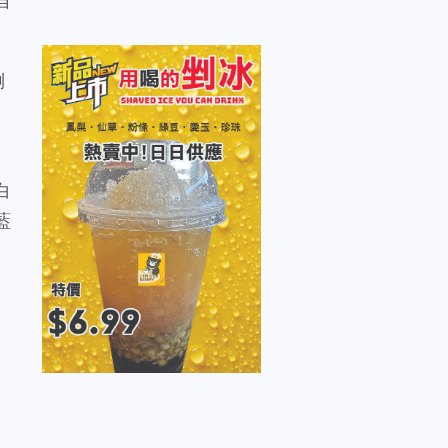
自
倒
、
白
藍