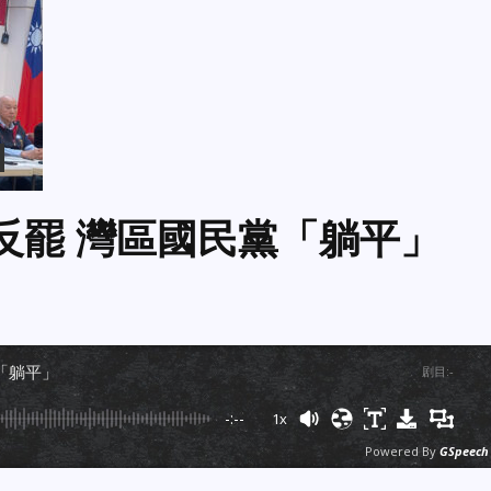
 反罷 灣區國民黨「躺平」
黨「躺平」
剧目
:
-
-:--
1x
Powered By
GSpeech