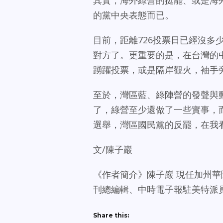
其實，海外綠營的挺罷、或是海
的黨中央表態而已。
目前，距離726投票日已經沒
對方了。更重要的是，在台灣的
踴躍投票，或是隔岸觀火，袖手
至於，灣區藍、綠陣營的發聲與
了，綠營至少還做了一些實事，
選舉，灣區國民黨的反罷，在我
文/陳子巖
《作者簡介》陳子巖 現任加州
刊總編輯、中時電子報駐美特派員
Share this: