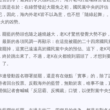
主因是在於：在綠營發起大罷免之初，國民黨中央的評估
已，因此，海內外老K皆不以為意，也不想「隨綠起舞」
綠火的凶勢。
，罷藍的勢頭也隨之越燒越大，老K才驚然發覺大勢不妙
。最新的各項民調一再顯示：在這批被罷的二十四席國民
被罷掉，這實已遠遠高於國民黨中央的預估。這下，老K
，終於跳出來了。不過，老K在火都燒到眉頭了，才想到
」了。
串連發動簽名聯署挺罷，還是有在做點「實事」的，除了
持者回台投票。反觀海外的藍營，無動於衷，啥事不做，
開個記者會喊喊「反惡霸、反獨裁」口號，以便對黨中央