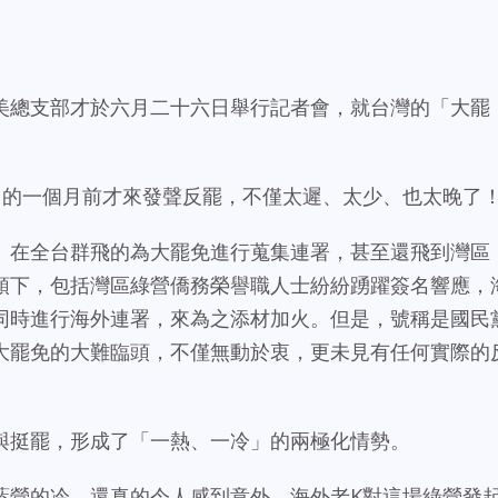
美總支部才於六月二十六日舉行記者會，就台灣的「大罷
。
日的一個月前才來發聲反罷，不僅太遲、太少、也太晚了
」在全台群飛的為大罷免進行蒐集連署，甚至還飛到灣區
頭下，包括灣區綠營僑務榮譽職人士紛紛踴躍簽名響應，
同時進行海外連署，來為之添材加火。但是，號稱是國民
大罷免的大難臨頭，不僅無動於衷，更未見有任何實際的
與挺罷，形成了「一熱、一冷」的兩極化情勢。
藍營的冷，還真的令人感到意外。海外老K對這場綠營發