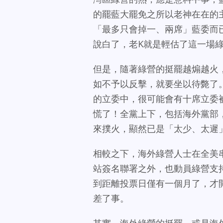
的罷藍大罷免之所以老神在在的
「最多只會掉一、兩席」藍委而
說白了，老K就是輕估了這一場
但是，隨著綠營的挺罷越煽越火
如不予以反擊，就要坐以待斃了
的立委中，很可能會有十席立委
慌了！全黨上下，包括海外黨部
來撲火，顯然已是「太少、太遲
相較之下，海外綠營人士在全美
站簽名聯署之外，也動員綠營支
到距離投票日僅有一個月了，才
差了事。