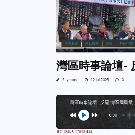
地方新聞
焦點報導
論壇
駐站作家
灣區時事論壇-
Raymond
12 Jul 2025
0
灣區時事論壇- 反罷 灣區國民
0:00