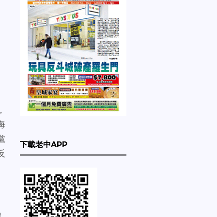
！
，
海
黨
下載老中APP
反
起