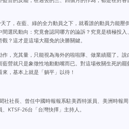
外藍營的反罷，在過去的三、四個月的作為，都是在對各
多少天了，在藍、綠的全力動員之下，就看誰的動員力能壓
中間選民動向：究竟會認同哪方的論訴？究竟是積極投入
旁觀？這才是這場大罷免的決勝關鍵。
動作，充其量，只能視為海外的啦啦隊、做業績罷了。說
而藍營就只是象徵性地動動嘴而已。對這場攸關生死的罷
看來，基本上就是「躺平」以待！
華聞社社長、曾任中國時報報系駐美西特派員、美洲時報周
、KTSF-26台「台灣抉擇」主持人。