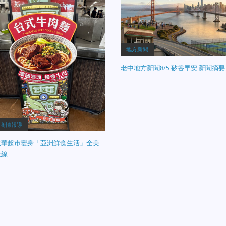
地方新聞
老中地方新聞8/5 矽谷早安 新聞摘要
商情報導
大華超市變身「亞洲鮮食生活」全美
上線