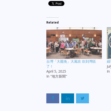
Related
台灣「大罷免」大風吹 吹到灣區
綠
了！
Ju
April 5, 2025
I
In "地方新聞"