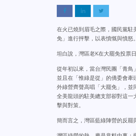
在火已燒到眉毛之際，國民黨駐
免」進行抨擊，以表憤慨與憤怒
坦白說，灣區老K在大罷免投票
從年初以來，當台灣民團「青鳥
並且在「惟綠是從」的僑委會牽
外綠營齊聲高唱「大罷免」，並
全美龍頭的駐美總支部卻對這一
擊與對策。
簡而言之，灣區藍綠陣營的反罷
灣區綠營的熱，應是意料中事；