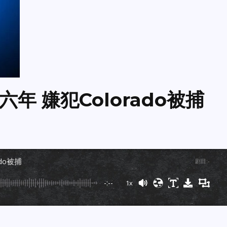
年 嫌犯Colorado被捕
do被捕
剧目
:
-
-:--
1x
Powered By
GSpeech