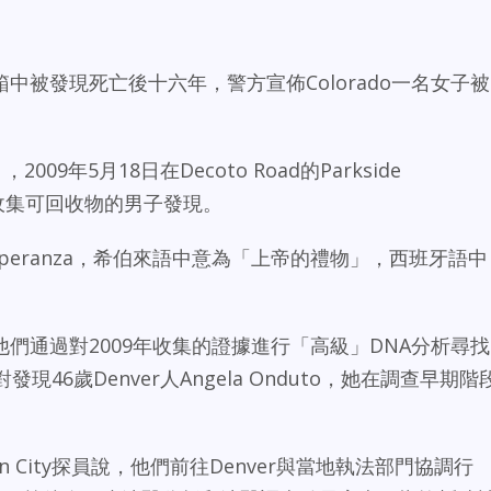
中被發現死亡後十六年，警方宣佈Colorado一名女子被
2009年5月18日在Decoto Road的Parkside
一名收集可回收物的男子發現。
speranza，希伯來語中意為「上帝的禮物」，西班牙語中
們通過對2009年收集的證據進行「高級」DNA分析尋找
46歲Denver人Angela Onduto，她在調查早期階
n City探員說，他們前往Denver與當地執法部門協調行