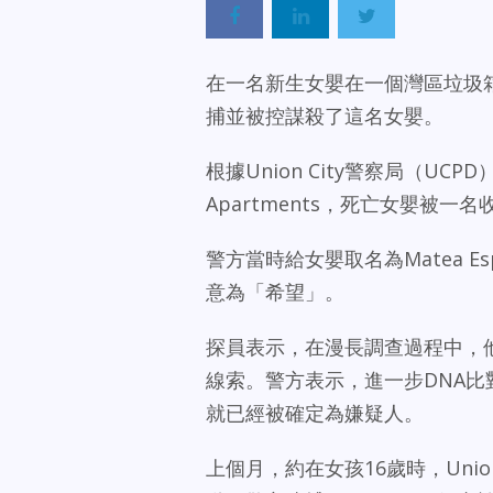
在一名新生女嬰在一個灣區垃圾箱
捕並被控謀殺了這名女嬰。
根據Union City警察局（UCPD），
Apartments，死亡女嬰被
警方當時給女嬰取名為Matea E
意為「希望」。
探員表示，在漫長調查過程中，他
線索。警方表示，進一步DNA比對發現
就已經被確定為嫌疑人。
上個月，約在女孩16歲時，Unio