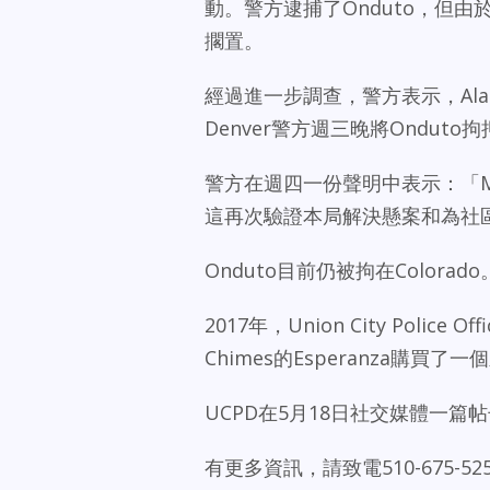
動。警方逮捕了Onduto，但
擱置。
經過進一步調查，警方表示，Ala
Denver警方週三晚將Onduto
警方在週四一份聲明中表示：「Ma
這再次驗證本局解決懸案和為社
Onduto目前仍被拘在Colorad
2017年，Union City Police Of
Chimes的Esperanza購
UCPD在5月18日社交媒體一
有更多資訊，請致電510-675-525