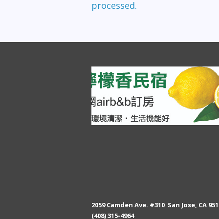
processed.
2059 Camden Ave. #310 San Jose, CA 951
(408) 315-4964