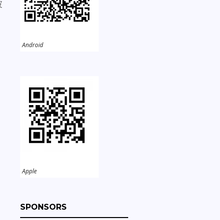
被
Android
。
Apple
SPONSORS