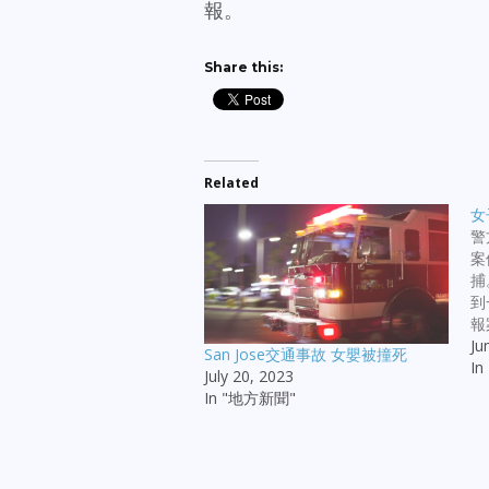
報。
Share this:
Related
女
警
案
捕
到
報
St
Ju
San Jose交通事故 女嬰被撞死
區
I
July 20, 2023
場
In "地方新聞"
一
搶
男
S