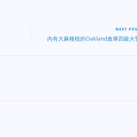
調查展開後，探員確定了一名嫌疑
。週三，警員在San Jose一戶人家
找到嫌疑人。 嫌疑人被確認為28
Sylvia Ortega，她因涉嫌謀殺被
並被關進Santa Clara縣監獄。 監
NEXT PO
記錄顯示，Ortega被關押，不得
內有大麻種植的Oakland倉庫四級火
釋。Ortega將於週五下午出庭。
方週五說，案件動機和情況仍在調
中。 有進一步資訊，通過電郵或
電408-277-5283與警局命案科探
Martinez或探員Jize聯繫。