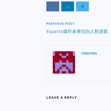
案
人
中
歲
捕
PREVIOUS POST
獄
Esparto爆炸倉庫找到人類遺骸
保
警
查
致
長
YINGYING
LEAVE A REPLY