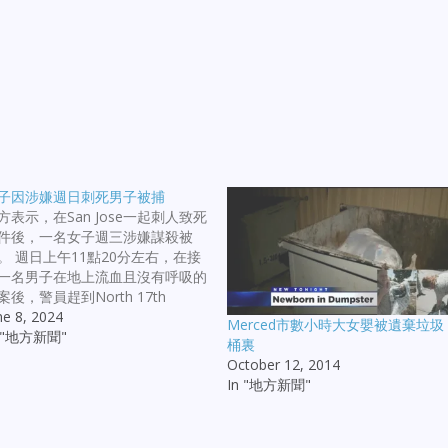
子因涉嫌週日刺死男子被捕
方表示，在San Jose一起刺人致死
件後，一名女子週三涉嫌謀殺被
。 週日上午11點20分左右，在接
一名男子在地上流血且沒有呼吸的
案後，警員趕到North 17th
reet和East Santa Clara Street地
ne 8, 2024
Merced市數小時大女嬰被遺棄垃圾
。報警人說，這名男子可能捲入一
n "地方新聞"
桶裏
爭執。 警員發現男子身上至少有
October 12, 2014
處刺傷。儘管警方和醫護人員全力
In "地方新聞"
救，男子還是在現場被宣佈死亡。
子身份未公佈。警方表示，這是
an Jose市2024年第17起命案。 命