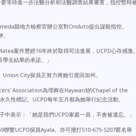
由於要等待進一步法醫分析和法醫調查結果審查，指控暫時
meda縣地方檢察官辦公室對Onduto提出謀殺指控。
拘押。
tea案件歷經16年終於取得司法進展，UCPD心存感激
區帶去結果的承諾。」
o。Union City探員正努力將她引渡回加州。
ficers’ Association為埋葬在Hayward的Chapel of the
買了一個永久性標記。UCPD每年五月都為她舉行紀念活動。
篇帖子中表示：「她是我們UCPD家庭一員，不會被遺忘。」
9聯繫UCPD探員Ayala。亦可撥打510-675-5207匿名舉