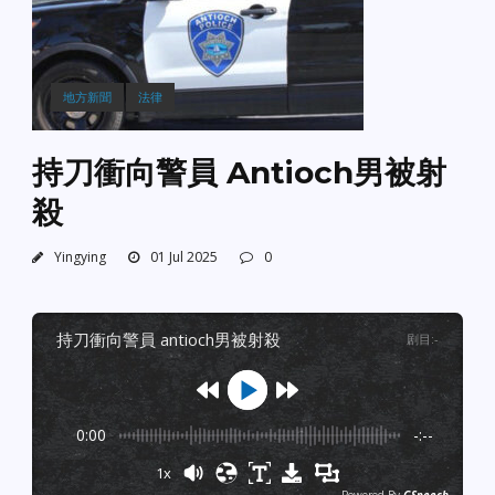
地方新聞
法律
持刀衝向警員 Antioch男被射
殺
Yingying
01 Jul 2025
0
持刀衝向警員 antioch男被射殺
剧目
:
-
0:00
-:--
1x