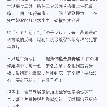
荒誕綁架意外，將陳三金與薛芳梅推上生死邊
緣。一個「渣得徹底」，一個「狠到極致」，在
笑中帶淚的極限求生中，硬核對抗命運！
從「互嗆互懟」到「聯手反殺」，每一幕都是教
科書級的反轉！堪稱年度最荒謬卻最有哏的犯罪
喜劇片！
不只是主角敢拼——
配角們也全員覺醒！
在命運
修羅場中，每一個「無名之輩」都拒絕當背景
板，集體高能反擊，硬剛到底，完全把「要錢沒
有、要命不給」刻進骨子裡！
視覺上，泰國異域風情加上荒誕氛圍的鏡頭語
言，讓全片壓抑與炸裂感交錯，反轉層出不窮停
不下來；