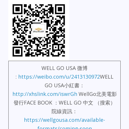
WELL GO USA 微博
:
https://weibo.com/u/2413130972
WELL
GO USA小紅書：
http://xhslink.com/iswrGh
WellGo北美電影
發行FACE BOOK ：WELL GO 中文 （搜索）
院線資訊：
https://wellgousa.com/available-
formats/coming-soon