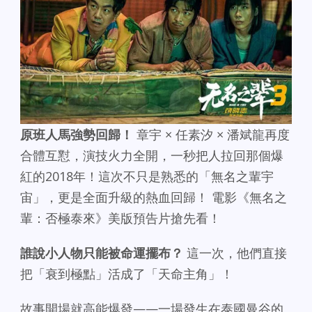
原班人馬強勢回歸！
章宇 × 任素汐 × 潘斌龍再度
合體互懟，演技火力全開，一秒把人拉回那個爆
紅的2018年！這次不只是熟悉的「無名之輩宇
宙」，更是全面升級的熱血回歸！ 電影《無名之
輩：否極泰來》美版預告片搶先看！
誰說小人物只能被命運擺布？
這一次，他們直接
把「衰到極點」活成了「天命主角」！
故事開場就高能爆發——一場發生在泰國曼谷的