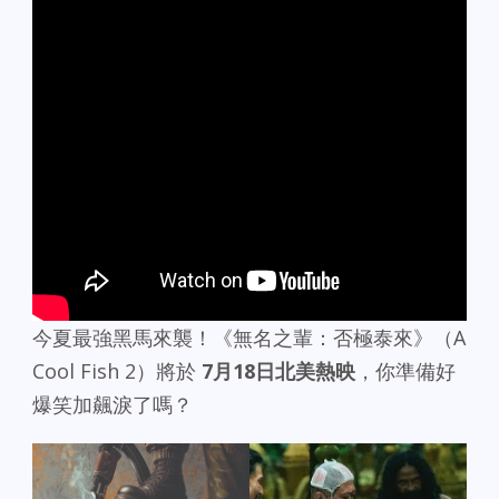
今夏最強黑馬來襲！《無名之輩：否極泰來》（A
Cool Fish 2）將於
7
月
18
日北美熱映
，你準備好
爆笑加飆淚了嗎？