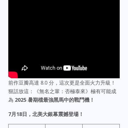
前作豆瓣高達 8.0 分，這次更是全面火力升級！
狠話放這：《無名之輩：否極泰來》極有可能成
為
2025
暑期檔最強黑馬中的戰鬥機！
7月18日，北美大銀幕震撼登場！