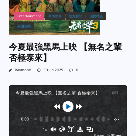
Entertainment
商情報導
地方新聞
活動特訊
美國新聞
今夏最強黑馬上映 【無名之輩
否極泰來】
Raymond
30 Jun 2025
0
今夏最強黑馬上映 【無名之輩 否極泰來】
剧目
:
-
0:00
-:--
1x
Powered By
GSpeech