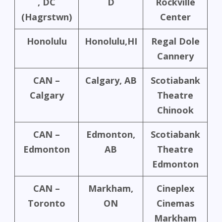
, DC
D
Rockville
(Hagrstwn)
Center
Honolulu
Honolulu,HI
Regal Dole
Cannery
CAN –
Calgary, AB
Scotiabank
Calgary
Theatre
Chinook
CAN –
Edmonton,
Scotiabank
Edmonton
AB
Theatre
Edmonton
CAN –
Markham,
Cineplex
Toronto
ON
Cinemas
Markham