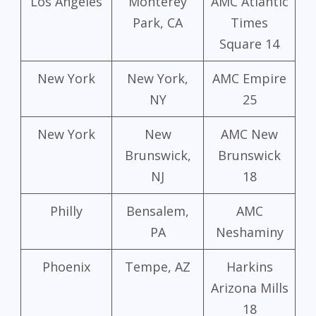
Los Angeles
Monterey
AMC Atlantic
Park, CA
Times
Square 14
New York
New York,
AMC Empire
NY
25
New York
New
AMC New
Brunswick,
Brunswick
NJ
18
Philly
Bensalem,
AMC
PA
Neshaminy
Phoenix
Tempe, AZ
Harkins
Arizona Mills
18