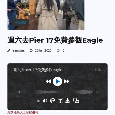
地方新聞
週六去Pier 17免費參觀Eagle
Yingying
26 Jun 2025
0
週六去pier 17免費參觀eagle
剧目
:
-
0:00
-:--
1x
Powered By
GSpeech