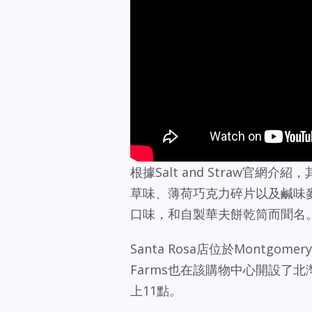
根據Salt and Straw官
草味、薄荷巧克力碎片以及鹹味麥芽巧
口味，和自製華夫餅乾筒而聞名
Santa Rosa店位於Montgomery
Farms也在該購物中心開設了
上11點。