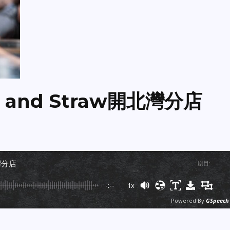
 and Straw開北灣分店
北灣分店
剧目
:
-
-:--
1x
Powered By
GSpeech