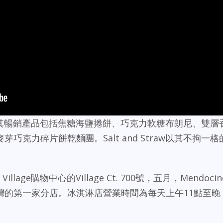
網介紹，其暢銷產品包括焦糖海鹽捲餅、巧克力軟糖布朗尼、雙層
克力碎片餅乾麵團。Salt and Straw以其不拘一格
。
 Village購物中心的Village Ct. 700號，五月，Mendocin
北灣的第一家分店。冰淇淋店營業時間為每天上午11點至晚