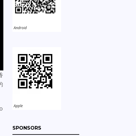
Android
香
的
Apple
o
SPONSORS