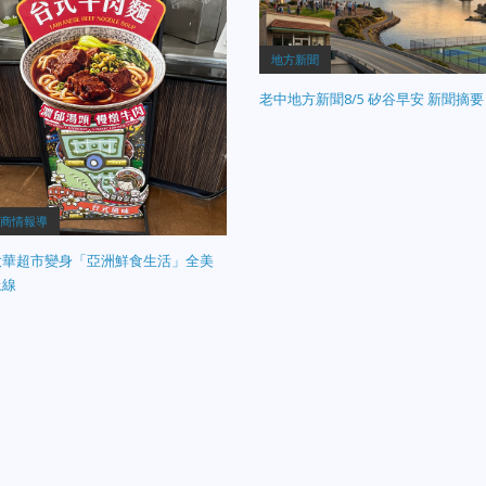
地方新聞
老中地方新聞8/5 矽谷早安 新聞摘要
商情報導
大華超市變身「亞洲鮮食生活」全美
上線