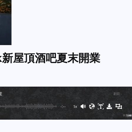
eek新屋頂酒吧夏末開業
業
剧目
:
-
-:--
1x
Powered By
GSpeech