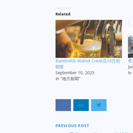
Related
Barebottle Walnut Creek店10月初
舊
開業
Ju
September 10, 2025
In
In "地方新聞"
PREVIOUS POST