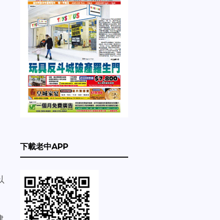
郊
下載老中APP
以
建