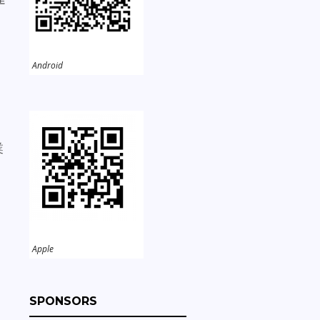
Android
業
Apple
SPONSORS