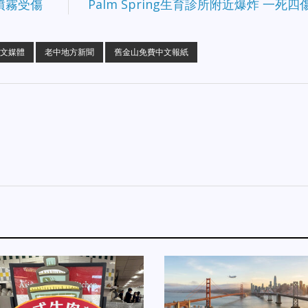
椒噴霧受傷
Palm Spring生育診所附近爆炸 一死四
文媒體
老中地方新聞
舊金山免費中文報紙