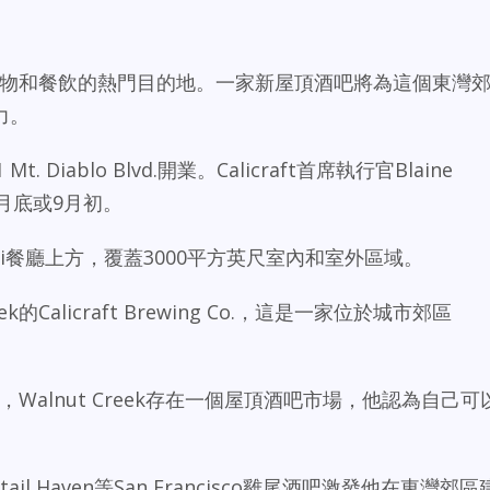
一直是購物和餐飲的熱門目的地。一家新屋頂酒吧將為這個東灣
力。
1 Mt. Diablo Blvd.開業。Calicraft首席執行官Blaine
8月底或9月初。
 Vi餐廳上方，覆蓋3000平方英尺室內和室外區域。
k的Calicraft Brewing Co.，這是一家位於城市郊區
s Vo，Walnut Creek存在一個屋頂酒吧市場，他認為自己可
Cocktail Haven等San Francisco雞尾酒吧激發他在東灣郊區