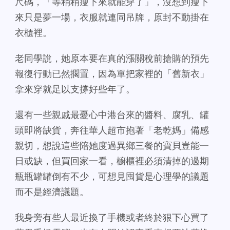
尺碼，「等稍稍瘦下來就能穿了」，沒想到瘦下
來只是夢一場，衣服就連同吊牌，原封不動掛在
衣櫃裡。
老同學說，她原本要在真的漲關稅前搶購的預先
報復行動已然擱置，因為單把家裡的「舊新衣」
拿來穿就足以支撐好些年了。
還有一些親戚最憂心中港台來的醬料、腐乳、罐
頭即將缺貨，奔往華人超市抱著「老乾媽」備感
親切，想說這些陪她度過異鄉三餐的寶貝豈能一
日或缺，但買回家一看，櫥櫃裡必須清掉的過期
瓶瓶罐罐倒有不少，可想見囤貨是心理學的議題
而不是經濟議題。
我身旁有些人最近換了手機或者終於狠下心買了