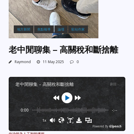
地方新聞
焦點報導
論壇
駐站作家
老中閒聊集 – 高關稅和斷捨離
Raymond
11 May 2025
0
老中閒聊集 – 高關稅和斷捨離
剧目
:
-
0:00
-:--
1x
Powered By
GSpeech