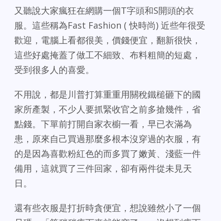
又聽說大家瘋狂在網購一個T字頭和S開頭的衣
服。這些稱為Fast Fashion ( 快時尚) 近些年很受
歡迎，電腦上看都很美，價錢便宜，翻新很快，
這些好處掩蓋了做工不細致、布料粗簡的短處，
受到很多人的喜愛。
不用說，都是川普打算重重用關稅鐵槌砸下的國
家所產製，不少人要抓緊收官之前多搶幾件，省
點錢。下單前打開自家衣櫥一看，早已衣滿為
患，原來自己買過那麼多根本沒穿過的衣服，有
的是因為喜歡粉紅色的而多買了嫩黃、淺藍一件
備用，這就買了三件回家，卻有兩件從未見天
日。
還有些衣服是打折時貪便宜，想說雖然小了一個