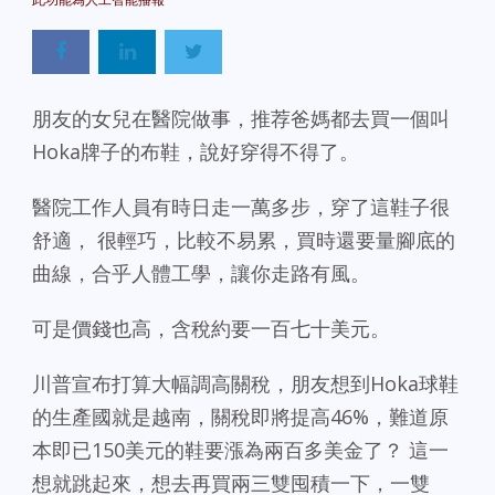
朋友的女兒在醫院做事，推荐爸媽都去買一個叫
Hoka牌子的布鞋，說好穿得不得了。
醫院工作人員有時日走一萬多步，穿了這鞋子很
舒適， 很輕巧，比較不易累，買時還要量腳底的
曲線，合乎人體工學，讓你走路有風。
可是價錢也高，含稅約要一百七十美元。
川普宣布打算大幅調高關稅，朋友想到Hoka球鞋
的生產國就是越南，關稅即將提高46%，難道原
本即已150美元的鞋要漲為兩百多美金了？ 這一
想就跳起來，想去再買兩三雙囤積一下，一雙