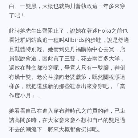
白、一雙黑，大概也就夠川普執政這三年多來穿
了吧！
此時她先生出聲阻止了，說她在著迷Hoka之前也
看社群網站瘋追一種叫Allbirds的步鞋，說是舒適
且鞋體特別輕。她衝到史丹福購物中心去買，店
員能說會道，因此買了三雙，花去兩百多大洋，
還放在鞋盒都沒穿呢，畢竟人只有一雙腳，鞋倒
有幾十雙。老公斗膽向老婆獻策，既然關稅漲這
樣多，就把還簇新的那些鞋拿出來穿穿吧，「當
作度小月」 。
她看看自己在進入穿布鞋時代之前買的鞋，已束
諸高閣多時，在大家愈來愈不想和自己的雙足過
不去的潮流下，將來大概都會扔掉吧。