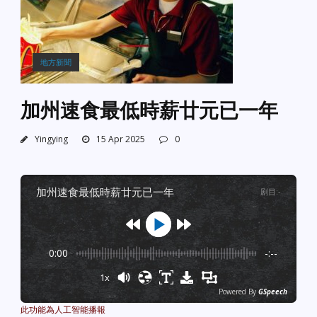
地方新聞
加州速食最低時薪廿元已一年
Yingying
15 Apr 2025
0
加州速食最低時薪廿元已一年
剧目
:
-
0:00
-:--
1x
Powered By
GSpeech