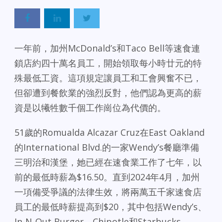
一年前，加州McDonald’s和Taco Bell等速食連
鎖店約四十萬名員工，開始領取每小時廿元的特
殊最低工資。這項規定讓員工和工會興奮不已，
但卻遭到餐飲業的強烈反對，他們認為更高的薪
資是以犧牲數千個工作崗位為代價的。
51歲的Romualda Alcazar Cruz在East Oakland
的International Blvd.的一家Wendy’s餐廳準備
三明治和漢堡，她已經在速食業工作了七年，以
前的最低時薪為$16.50。直到2024年4月，加州
一項備受爭議的法律生效，將兩萬五千家速食店
員工的最低時薪提高到$20，其中包括Wendy’s、
In-N-Out Burger、Chipotle和Starbucks。