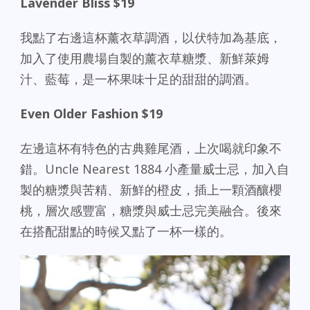
Lavender Bliss $19
我點了右邊這杯薰衣草調酒，以伏特加為基底，
加入了使用農場自製的薰衣草糖漿、新鮮萊姆
汁、藍莓，是一杯果味十足的甜甜的調酒。
Even Older Fashion $19
左邊這杯有特色的古典雞尾酒，上次喝就印象不
錯。Uncle Nearest 1884 小產量威士忌，加入自
製的糖漿與苦精、新鮮的橙皮，插上一顆酒釀櫻
桃，層次感豐富，糖漿與威士忌完美融合。後來
在搭配甜點的時候又點了一杯一樣的。