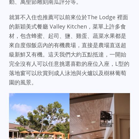
動、萬聖節雕刻南瓜評分等。
就算不入住也推薦可以前來位於The Lodge 裡面
的新穎美式餐廳 Valley Kitchen，菜單上許多食
材，包含蜂蜜、起司、鹽、雞蛋、蔬菜水果都是
來自度假飯店內的有機農場，直接是農場直送超
級新鮮又有機。這天我們大約五點抵達，一開始
完全沒有人可以任意挑選喜歡的座位入座，L型的
落地窗可以欣賞到成人泳池與火爐以及樹林葡萄
園的風景。