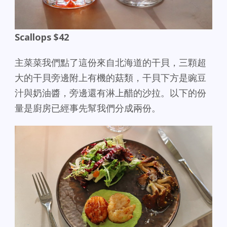
Scallops $42
主菜菜我們點了這份來自北海道的干貝，三顆超
大的干貝旁邊附上有機的菇類，干貝下方是豌豆
汁與奶油醬，旁邊還有淋上醋的沙拉。以下的份
量是廚房已經事先幫我們分成兩份。