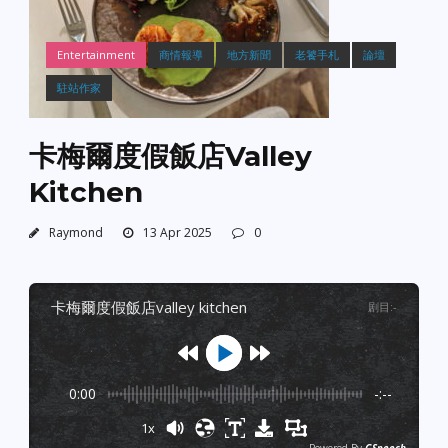
Entertainment
商情報導
地方新聞
老饕手札
論壇
駐站作家
卡梅爾度假飯店Valley
Kitchen
Raymond
13 Apr 2025
0
卡梅爾度假飯店valley kitchen
剧目
:
-
0:00
-:--
1x