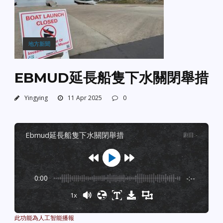
地方新聞
EBMUD延長船隻下水關閉舉措
Yingying
11 Apr 2025
0
ebmud延長船隻下水關閉舉措
剧目
:
-
0:00
-:--
1x
Powered By
GSpeech