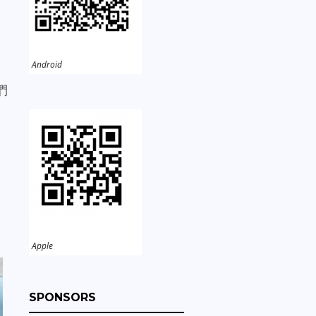
Android
們
Apple
SPONSORS