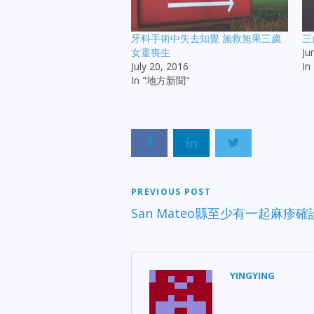
牙科手術中失去知覺 施救無果三歲
三
女童喪生
Ju
July 20, 2016
I
In "地方新聞"
PREVIOUS POST
San Mateo縣至少有一起麻疹
YINGYING