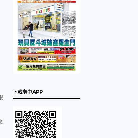
下載老中APP
根
。
來