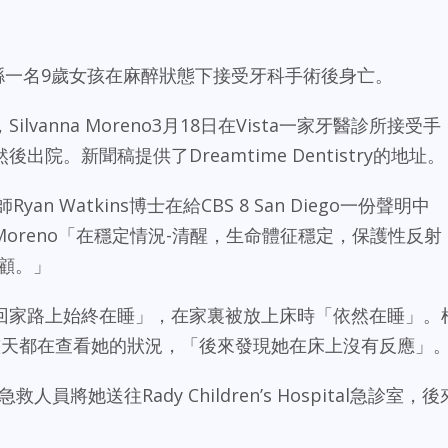
，該縣一名9歲女孩在麻醉狀態下接受牙科手術後身亡。
vanna Moreno3月18日在Vista一家牙醫診所接受手
院。新聞稿提供了Dreamtime Dentistry的地址。
醉師Ryan Watkins博士在給CBS 8 San Diego一份聲明中
oreno「在穩定情況-清醒，生命體征穩定，保護性反射
顧。」
回家路上始終在睡」，在家裏被放上床時「依然在睡」。
整天都在查看她的狀況，「後來發現她在床上沒有反應」
人員將她送往Rady Children’s Hospital急診室，後