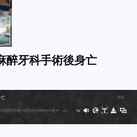
麻醉牙科手術後身亡
身亡
剧目
:
-
-:--
1x
Powered By
GSpeech