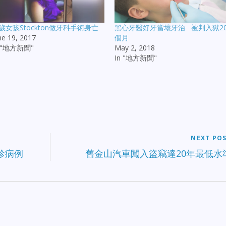
歲女孩Stockton做牙科手術身亡
黑心牙醫好牙當壞牙治 被判入獄2
ne 19, 2017
個月
n "地方新聞"
May 2, 2018
In "地方新聞"
NEXT PO
確診病例
舊金山汽車闖入盜竊達20年最低水