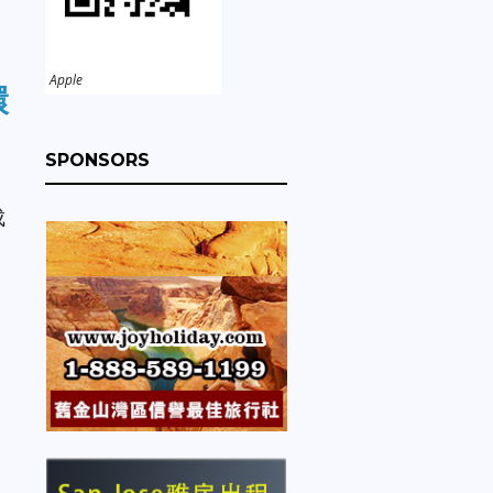
Apple
環
SPONSORS
成