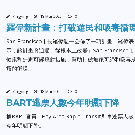
Yingying
18 Mar 2025
0
羅偉新計畫：打破遊民和吸毒循
San Francisco市長羅偉週一公佈了一項計畫。羅偉表
示，該計畫將通過「從根本上改變」San Francisco市
健康和無家可歸應對措施，幫助打破無家可歸和吸毒
癮的循環。
Yingying
18 Mar 2025
0
BART逃票人數今年明顯下降
據BART官員，Bay Area Rapid Transit列車逃票人數
今年明顯下降。