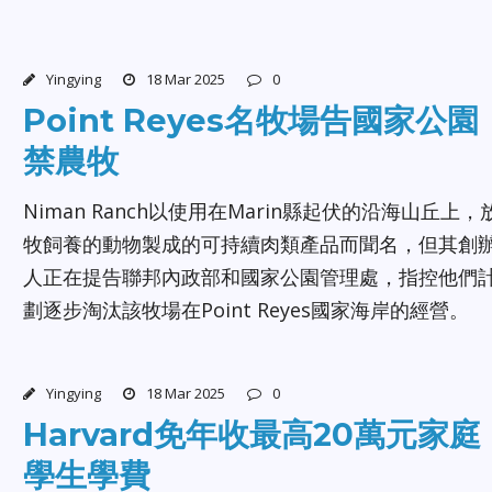
Yingying
18 Mar 2025
0
Point Reyes名牧場告國家公園
禁農牧
Niman Ranch以使用在Marin縣起伏的沿海山丘上，
牧飼養的動物製成的可持續肉類產品而聞名，但其創
人正在提告聯邦內政部和國家公園管理處，指控他們
劃逐步淘汰該牧場在Point Reyes國家海岸的經營。
Yingying
18 Mar 2025
0
Harvard免年收最高20萬元家庭
學生學費