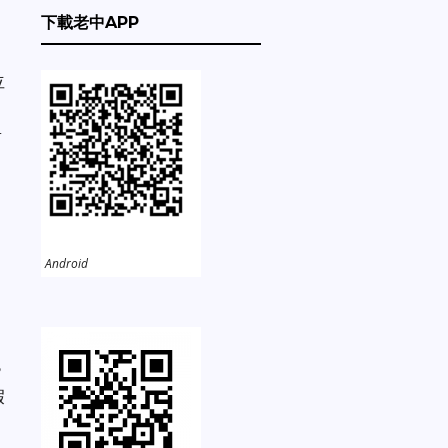
下載老中APP
位
，
面
Android
8
假