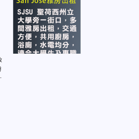
放
辦
計