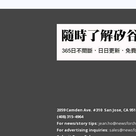
2059 Camden Ave. #310 San Jose, CA 951
(408) 315-4964
For news/story tips:
jean.ho@newsforch
For advertising inquiries:
sales@newsfo