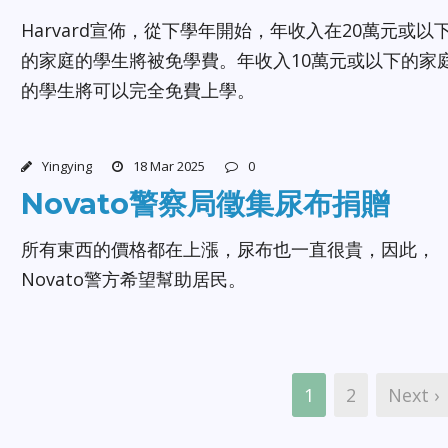
Harvard宣佈，從下學年開始，年收入在20萬元或以
的家庭的學生將被免學費。年收入10萬元或以下的家
的學生將可以完全免費上學。
Yingying
18 Mar 2025
0
Novato警察局徵集尿布捐贈
所有東西的價格都在上漲，尿布也一直很貴，因此，
Novato警方希望幫助居民。
1
2
Next ›