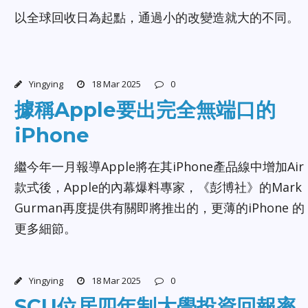
以全球回收日為起點，通過小的改變造就大的不同。
Yingying
18 Mar 2025
0
據稱Apple要出完全無端口的
iPhone
繼今年一月報導Apple將在其iPhone產品線中增加Air
款式後，Apple的內幕爆料專家，《彭博社》的Mark
Gurman再度提供有關即將推出的，更薄的iPhone 的
更多細節。
Yingying
18 Mar 2025
0
SCU位居四年制大學投資回報率