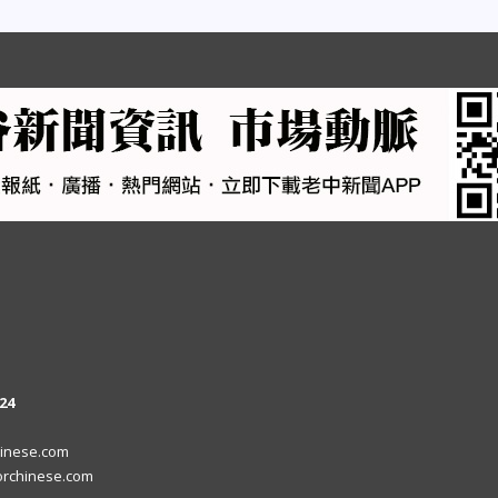
24
inese.com
rchinese.com