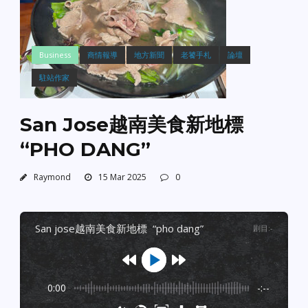
Business
商情報導
地方新聞
老饕手札
論壇
駐站作家
San Jose越南美食新地標
“PHO DANG”
Raymond
15 Mar 2025
0
san jose越南美食新地標 “pho dang”
剧目
:
-
0:00
-:--