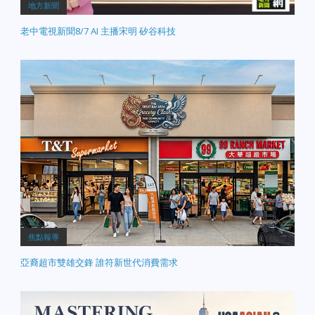
地方新聞
老中電視新聞8/7 AI 主播宋明 矽谷科技
焦點報導
亞裔超市雙雄交鋒 誰符新世代消費需求