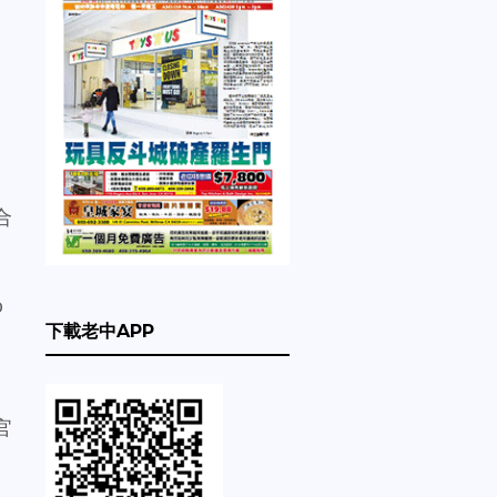
合
o
下載老中APP
官