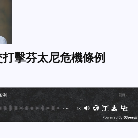
交打擊芬太尼危機條例
條例
剧目
:
-
-:--
1x
Powered By
GSpeech