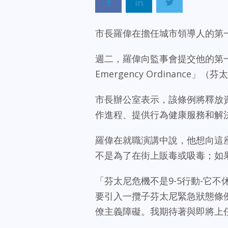
市長羅偉在擔任城市領導人的第
週二，羅偉向監事會提交他的第一份打
Emergency Ordinance」
市長辦公室表示，該條例將釋放
作進程、提供行為健康服務和解
羅偉在就職演講中說，他想向這座城
不是為了在街上販毒或吸毒；如
「芬太尼危機不是9-5行動-它
要引入一攬子芬太尼緊急狀態條
僚主義障礙。我期待著與即將上