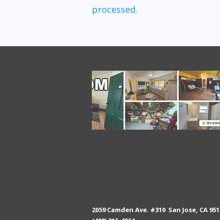
processed.
2059 Camden Ave. #310 San Jose, CA 951