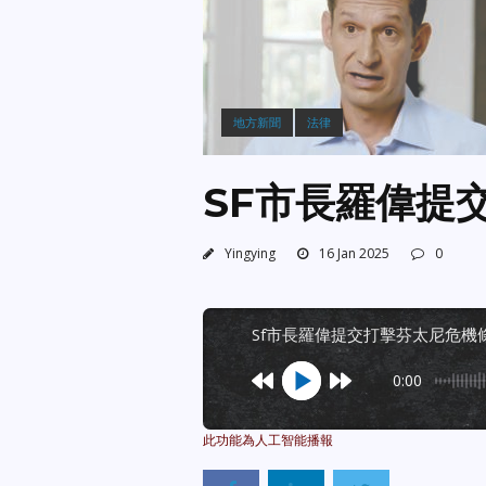
地方新聞
法律
SF市長羅偉提
Yingying
16 Jan 2025
0
sf市長羅偉提交打擊芬太尼危機
0:00