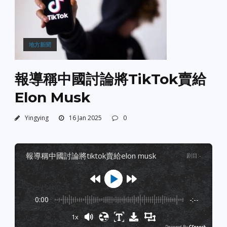
地方新聞
報導稱中國討論將TikTok賣給
Elon Musk
Yingying
16 Jan 2025
0
報導稱中國討論將tiktok賣給elon musk
剧目
:
-
0:00
-:--
1x