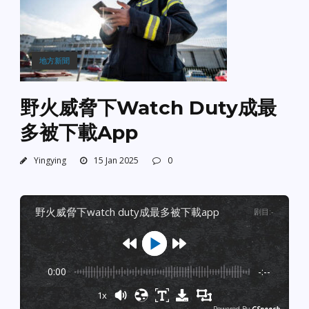
地方新聞
野火威脅下Watch Duty成最
多被下載App
Yingying
15 Jan 2025
0
野火威脅下watch duty成最多被下載app
剧目
:
-
0:00
-:--
1x