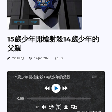
地方新聞
法律
15歲少年開槍射殺14歲少年的
父親
Yingying
14 Jan 2025
0
15歲少年開槍射殺14歲少年的父親
剧目
:
-
0:00
-:--
1x