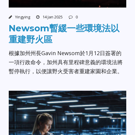
Yingying
14 Jan 2025
0
Newsom暫緩一些環境法以
重建野火區
根據加州州長Gavin Newsom於1月12日簽署的
一項行政命令，加州具有里程碑意義的環境法將
暫停執行，以便讓野火受害者重建家園和企業。