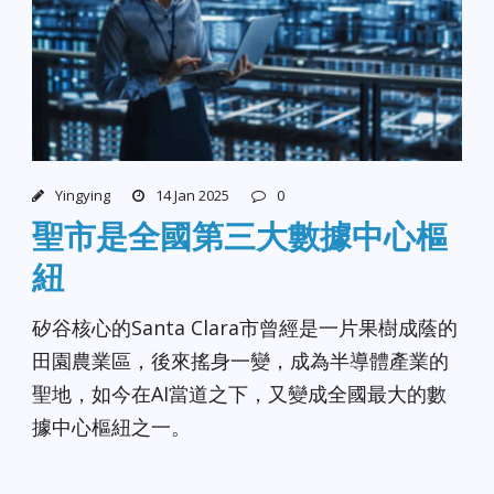
Yingying
14 Jan 2025
0
聖市是全國第三大數據中心樞
紐
矽谷核心的Santa Clara市曾經是一片果樹成蔭的
田園農業區，後來搖身一變，成為半導體產業的
聖地，如今在AI當道之下，又變成全國最大的數
據中心樞紐之一。