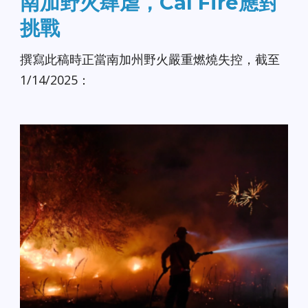
南加野火肆虐，Cal Fire應對
挑戰
撰寫此稿時正當南加州野火嚴重燃燒失控，截至
1/14/2025：