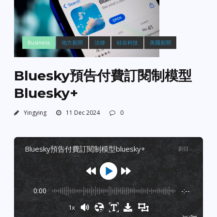
Business
地方新聞
法律
硅谷科技
美國新聞
Bluesky預告付費訂閱制模型
Bluesky+
Yingying
11 Dec 2024
0
bluesky預告付費訂閱制模型bluesky+
剧目
:
-
0:00
-:--
1x