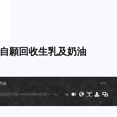
自願回收生乳及奶油
奶油
剧目
:
-
-:--
1x
Powered By
GSpeech