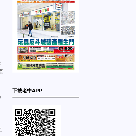
。
受
產
下載老中APP
品
次