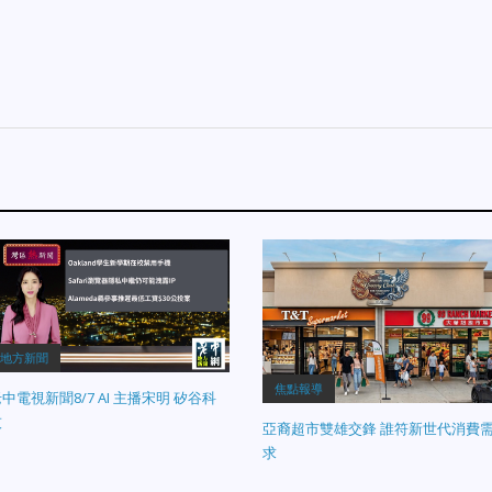
地方新聞
焦點報導
中電視新聞8/7 AI 主播宋明 矽谷科
技
亞裔超市雙雄交鋒 誰符新世代消費
求