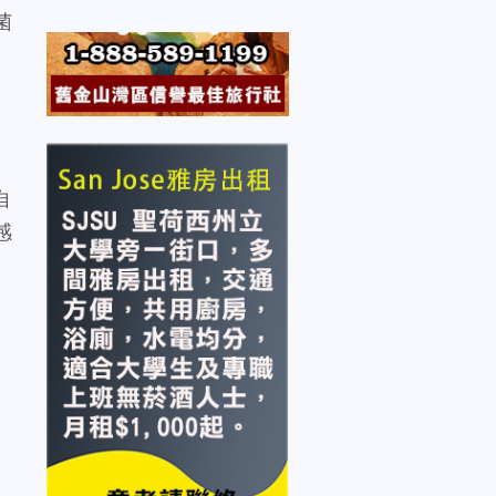
菌
自
感
。