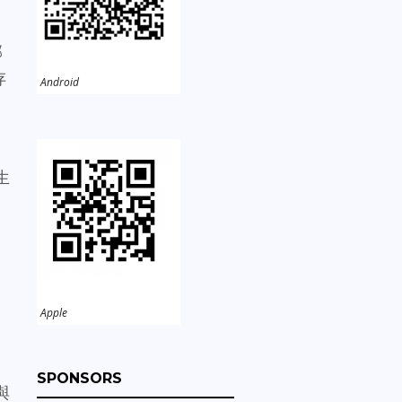
部
存
Android
生
Apple
SPONSORS
與