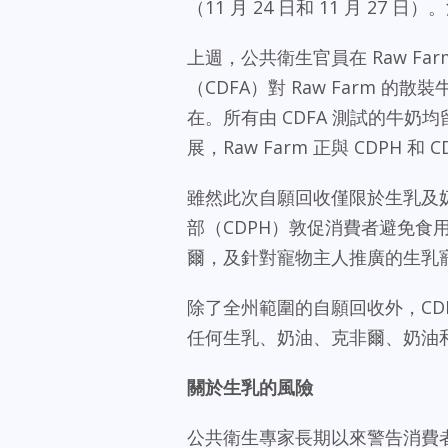
（11 月 24 日和 11 月 2
上週，公共衛生官員在 Raw Fa
（CDFA）對 Raw Farm
在。所有由 CDFA 測試的牛奶均
展，Raw Farm 正與 CDPH 和 
雖然此次自願回收僅限於生乳及
部（CDPH）敦促消費者避免食用
爾，及針對寵物主人推廣的生乳
除了全州範圍的自願回收外，CDFA
任何生乳、奶油、克非爾、奶油
關於生乳的風險
公共衛生專家長期以來警告消費