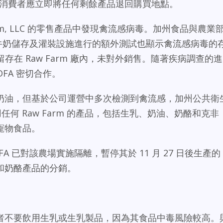
7 日）。消費者應立即將任何剩餘產品退回購買地點。
rm, LLC 的零售產品中發現禽流感病毒。加州食品與農業
 的散裝牛奶儲存及灌裝設施進行的額外測試也顯示禽流感病毒的
留存在 Raw Farm 廠內，未對外銷售。隨著疾病調查的進
CDFA 密切合作。
奶油，但基於公司運營中多次檢測到禽流感，加州公共衛
任何 Raw Farm 的產品，包括生乳、奶油、奶酪和克非
寵物食品。
 已對該農場實施隔離，暫停其於 11 月 27 日後生產的
和奶酪產品的分銷。
者不要飲用生乳或生乳製品，因為其食品中毒風險較高。