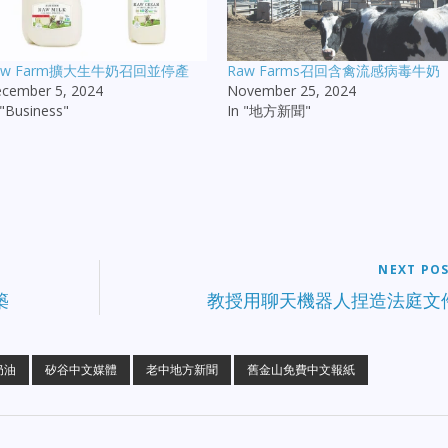
aw Farm擴大生牛奶召回並停產
Raw Farms召回含禽流感病毒牛奶
cember 5, 2024
November 25, 2024
 "Business"
In "地方新聞"
NEXT PO
築
教授用聊天機器人捏造法庭文
奶油
矽谷中文媒體
老中地方新聞
舊金山免費中文報紙