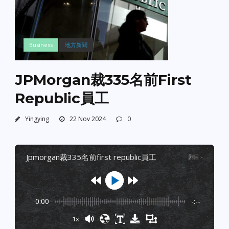
Business
地方新聞
JPMorgan裁335名前First
Republic員工
Yingying
22 Nov 2024
0
jpmorgan裁335名前first republic員工
剧目
:
-
0:00
-:--
1x