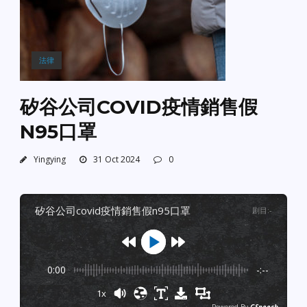
法律
矽谷公司COVID疫情銷售假
N95口罩
Yingying
31 Oct 2024
0
矽谷公司covid疫情銷售假n95口罩
剧目
:
-
0:00
-:--
1x