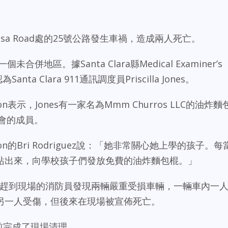
ra縣Bolsa Road處的25號公路發生車禍，造成兩人死亡。
一個未合併地區。據Santa Clara縣Medical Examiner’s
ta Clara 911通訊調度員Priscilla Jones。
ociation表示，Jones有一家名為Mmm Churros LLC的油炸麵
協會的成員。
ociation的Bri Rodriguez說：「她非常關心她上學的孩子。每
站出來，向學校孩子們發放免費的油炸麵包棍。」
出。趕到現場的消防員發現兩輛嚴重受損車輛，一輛車內一
另一人受傷，但後來在現場被宣佈死亡。
點前完成了現場清理。