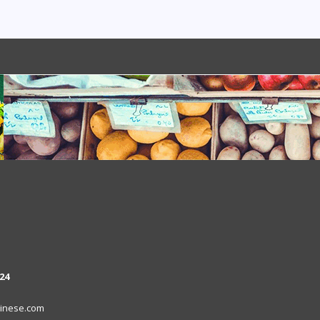
24
inese.com