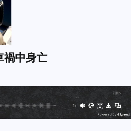
車禍中身亡
剧目
:
-
-:--
1x
Powered By
GSpeech