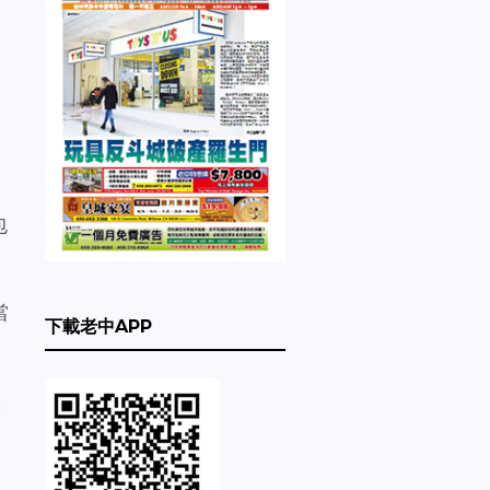
包
當
下載老中APP
人