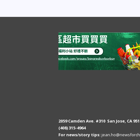
2059 Camden Ave. #310 San Jose, CA 951
(408) 315-4964
For news/story tips:
jean.ho@newsforch