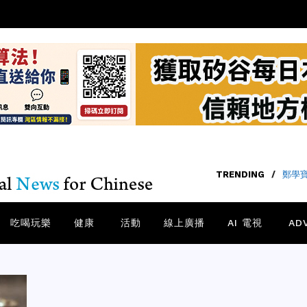
TRENDING
/
鄭學
吃喝玩樂
健康
活動
線上廣播
AI 電視
AD