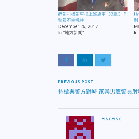
醉駕司機駕車撞上巡邏車 33歲CHP
H
警員不幸犧牲
到
December 26, 2017
Ma
In "地方新聞"
I
PREVIOUS POST
持槍與警方對峙 家暴男遭警員射
YINGYING