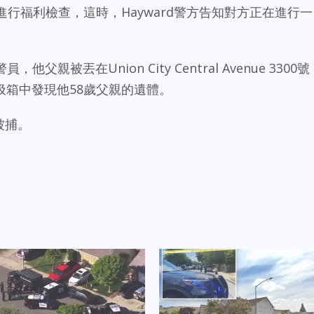
d警員進行福利檢查，這時，Hayward警方告知對方正在進行一
，他父親被丟在Union City Central Avenue 3300號
圾箱中發現他58歲父親的遺體。
被捕。