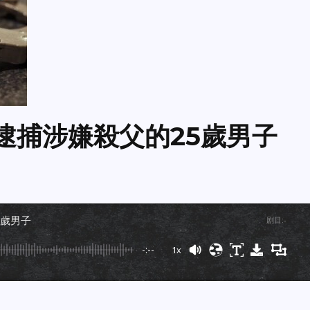
方逮捕涉嫌殺父的25歲男子
5歲男子
剧目
:
-
-:--
1x
Powered By
GSpeech