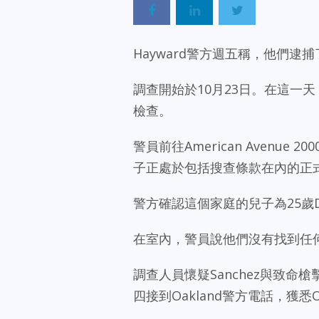
Hayward警方週五稱，他們逮
調查開始於10月23日。在這一
檢查。
警員前往American Aven
子正處於包括搜查條款在內的正
警方確認這個家庭的兒子為25歲Davi
在室內，警員說他們沒有找到任
調查人員懷疑Sanchez與致命
四接到Oakland警方電話，獲悉O