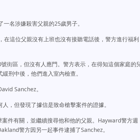
捕了一名涉嫌殺害父親的25歲男子。
天，在這位父親沒有上班也沒有接聽電話後，警方進行福利
ue 2000號街區，但沒有人應門。警方表示，在得知這個家庭的
式緩刑中後，他們進入室內檢查。
d Sanchez。
何人，但發現了據信是致命槍擊案件的證據。
槍擊案件有關，並繼續搜尋他和他的父親。Hayward警方週
akland警方因另一起事件逮捕了Sanchez。