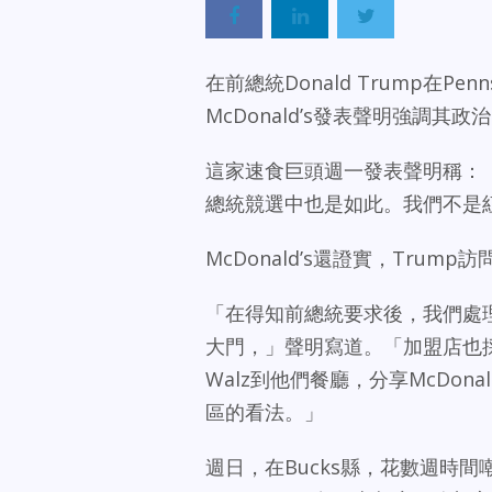
在前總統Donald Trump在Pen
McDonald’s發表聲明強調其政
這家速食巨頭週一發表聲明稱：「M
總統競選中也是如此。我們不是
McDonald’s還證實，Trump
「在得知前總統要求後，我們處
大門，」聲明寫道。「加盟店也採用同
Walz到他們餐廳，分享McDo
區的看法。」
週日，在Bucks縣，花數週時間嘲笑