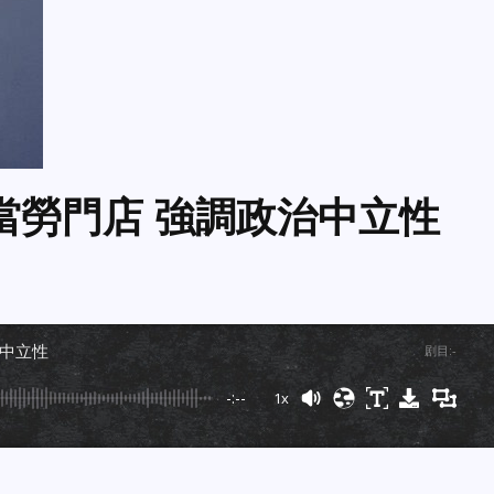
麥當勞門店 強調政治中立性
治中立性
剧目
:
-
-:--
1x
Powered By
GSpeech