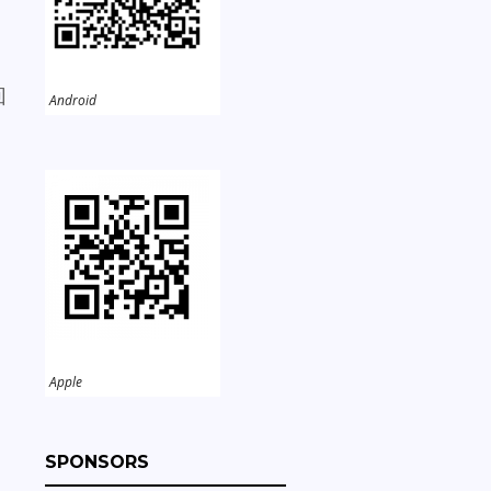
回
Android
s
Apple
SPONSORS