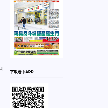
任
開
下載老中APP
社