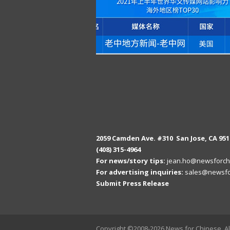
2059 Camden Ave. #310 San Jose, CA 951
(408) 315-4964
For news/story tips:
jean.ho@newsforch
For advertising inquiries:
sales@newsfo
Submit Press Release
Copyright ©2008-2026 News for Chinese, Al