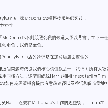
nsylvania一家McDonald’s櫃檯後服務顧客後，
治中立性。
cDonald’s不對競選公職的候選人予以背書，在下一
紅藍兩色，我們是金色。」
訪問Pennsylvania店的請求是在加盟店層面處理的。
理這個問題時依據我們核心價值觀之一：我們向所有人敞
樣方法，邀請副總統Harris和Minnesota州長Tim
nald’s如何為經濟機會提供有意義途徑以及養活和促進當地
Harris過去在McDonald’s工作的經歷後，Trump在