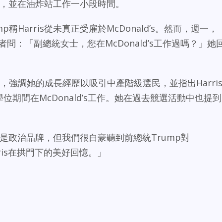
務顧客，並在油炸站工作一小段時間。
ump稱Harris從未真正受雇於McDonald’s。然而，週一，
記者問：「副總統女士，您在McDonald’s工作過嗎？」她
廣告，強調她的成長經歷以吸引中產階級選民，並指出Harri
讀大學學位期間在McDonald’s工作。她在過去競選活動中也提到
們不是政治品牌，但我們很自豪聽到前總統Trump對
arris在拱門下的美好回憶。」