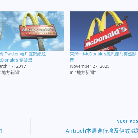
業 Twitter 帳戶直懟總統
東灣一McDonald’s感恩節前突然關
cDonald’s 稱被黑
閉
rch 17, 2017
November 27, 2025
n "地方新聞"
In "地方新聞"
NEXT PO
力
Antioch本週進行埃及伊蚊滅